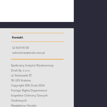
Kontakt:
12 619 95 00
sekretariat@znak.com.pl
Społeczny Instytut Wydawniczy
Znak Sp. z o.o.,
ul. Kościuszki 37,
30-105 Kraków
Copyright SIW Znak 2014
Foreign Rights Department
Inspektor Ochrony Danych
Osobowych
Magdalena Heczko