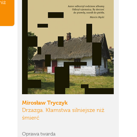
niż
Mirosław Tryczyk
Drzazga. Kłamstwa silniejsze niż
śmierć
Oprawa twarda