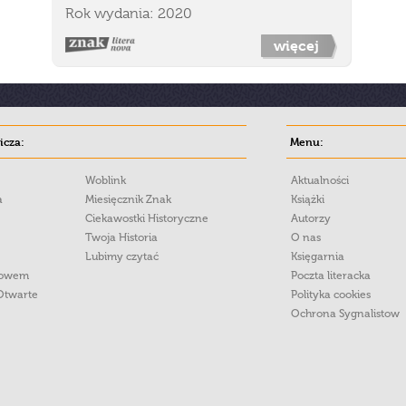
Rok wydania: 2020
więcej
cza:
Menu:
Woblink
Aktualności
a
Miesięcznik Znak
Książki
Ciekawostki Historyczne
Autorzy
Twoja Historia
O nas
Lubimy czytać
Księgarnia
łowem
Poczta literacka
Otwarte
Polityka cookies
Ochrona Sygnalistow