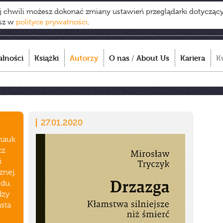
ej chwili możesz dokonać zmiany ustawień przeglądarki dotycząc
esz w
polityce prywatności
.
alności
Książki
Autorzy
O nas
/
About Us
Kariera
K
27.01.2020
 nauk
cz
i
znej.
odu.
dzy
asta