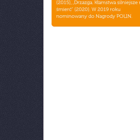
(2015), „Drzazga. Kłamstwa silniejsze 
śmierć" (2020). W 2019 roku
nominowany do Nagrody POLIN.