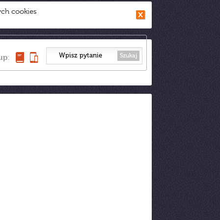
ych cookies
Szukaj
up: