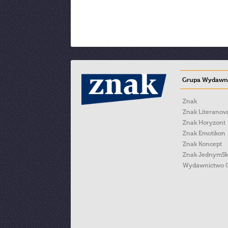
Grupa Wydawni
Znak
Znak Literanov
Znak Horyzont
Znak Emotikon
Znak Koncept
Znak JednymS
Wydawnictwo 