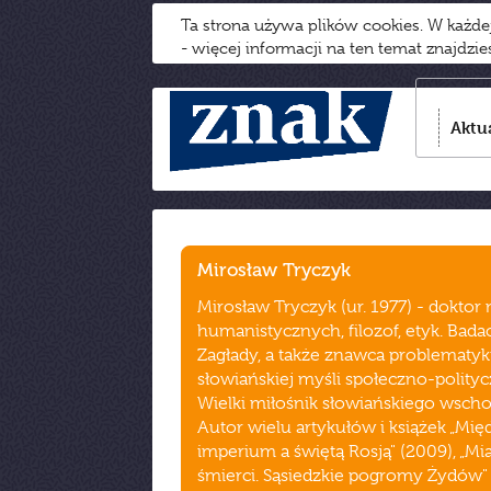
Ta strona używa plików cookies. W każd
- więcej informacji na ten temat znajdzi
Aktu
Mirosław Tryczyk
Mirosław Tryczyk (ur. 1977) - doktor
humanistycznych, filozof, etyk. Bada
Zagłady, a także znawca problematyk
słowiańskiej myśli społeczno-polityc
Wielki miłośnik słowiańskiego wsch
Autor wielu artykułów i książek „Mię
imperium a świętą Rosją" (2009), „Mi
śmierci. Sąsiedzkie pogromy Żydów"