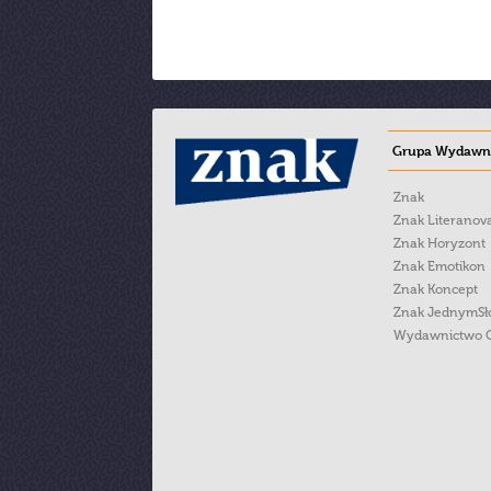
Grupa Wydawni
Znak
Znak Literanov
Znak Horyzont
Znak Emotikon
Znak Koncept
Znak JednymS
Wydawnictwo 