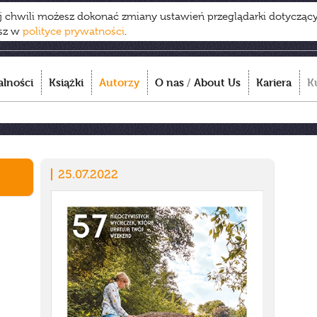
ej chwili możesz dokonać zmiany ustawień przeglądarki dotycząc
esz w
polityce prywatności
.
alności
Książki
Autorzy
O nas
/
About Us
Kariera
K
25.07.2022