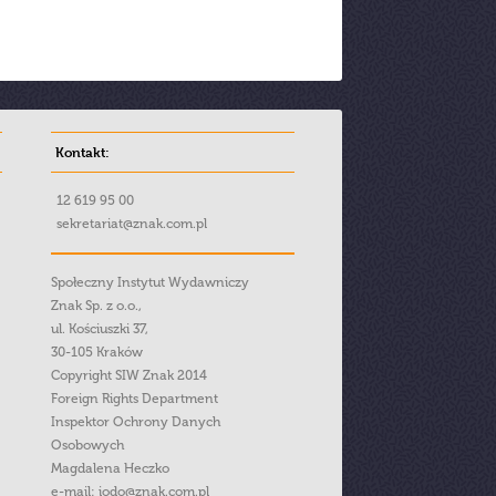
Kontakt:
12 619 95 00
sekretariat@znak.com.pl
Społeczny Instytut Wydawniczy
Znak Sp. z o.o.,
ul. Kościuszki 37,
30-105 Kraków
Copyright SIW Znak 2014
Foreign Rights Department
Inspektor Ochrony Danych
Osobowych
Magdalena Heczko
e-mail:
iodo@znak.com.pl