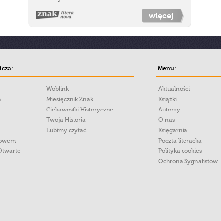
więcej
cza:
Menu:
Woblink
Aktualności
a
Miesięcznik Znak
Książki
Ciekawostki Historyczne
Autorzy
Twoja Historia
O nas
Lubimy czytać
Księgarnia
łowem
Poczta literacka
Otwarte
Polityka cookies
Ochrona Sygnalistow