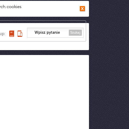
ych cookies
Szukaj
up: