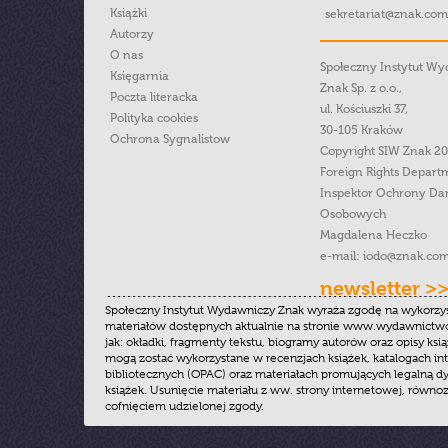
Książki
sekretariat@znak.com
Autorzy
O nas
Społeczny Instytut W
Księgarnia
Znak Sp. z o.o.,
Poczta literacka
ul. Kościuszki 37,
Polityka cookies
30-105 Kraków
Ochrona Sygnalistow
Copyright SIW Znak 2
Foreign Rights Depart
Inspektor Ochrony Da
Osobowych
Magdalena Heczko
e-mail:
iodo@znak.com
newsletter >
Społeczny Instytut Wydawniczy Znak wyraża zgodę na wykorzy
materiałów dostępnych aktualnie na stronie www.wydawnictwoz
jak: okładki, fragmenty tekstu, biogramy autorów oraz opisy ksią
mogą zostać wykorzystane w recenzjach książek, katalogach i
bibliotecznych (OPAC) oraz materiałach promujących legalną dy
książek. Usunięcie materiału z ww. strony internetowej, równoz
cofnięciem udzielonej zgody.