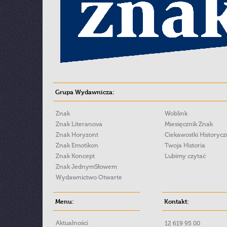
Grupa Wydawnicza:
Znak
Woblink
Znak Literanova
Miesięcznik Znak
Znak Horyzont
Ciekawostki Historyc
Znak Emotikon
Twoja Historia
Znak Koncept
Lubimy czytać
Znak JednymSłowem
Wydawnictwo Otwarte
Menu:
Kontakt:
Aktualności
12 619 95 00