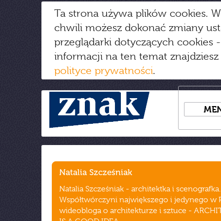
Ta strona używa plików cookies. W
chwili możesz dokonać zmiany us
przeglądarki dotyczących cookies
-
informacji na ten temat znajdziesz
polityce prywatności
.
ME
Natalia Szcześniak
Natalia Szcześniak - architektka i scenografka.
Współtwórczyni największego i jedynego w 
wideobloga o architekturze i sztuce - ARC