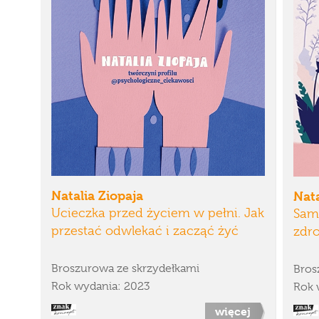
Natalia Ziopaja
Nata
Ucieczka przed życiem w pełni. Jak
Sam
przestać odwlekać i zacząć żyć
zdr
Broszurowa ze skrzydełkami
Bros
Rok wydania: 2023
Rok 
więcej