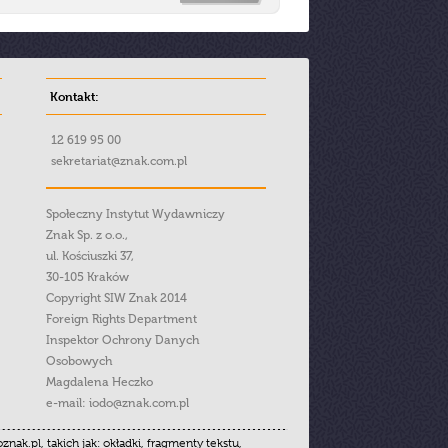
Kontakt:
12 619 95 00
sekretariat@znak.com.pl
Społeczny Instytut Wydawniczy
Znak Sp. z o.o.,
ul. Kościuszki 37,
30-105 Kraków
Copyright SIW Znak 2014
Foreign Rights Department
Inspektor Ochrony Danych
Osobowych
Magdalena Heczko
e-mail:
iodo@znak.com.pl
.pl, takich jak: okładki, fragmenty tekstu,