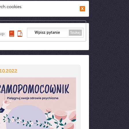
ych cookies
Szukaj
up:
10.2022