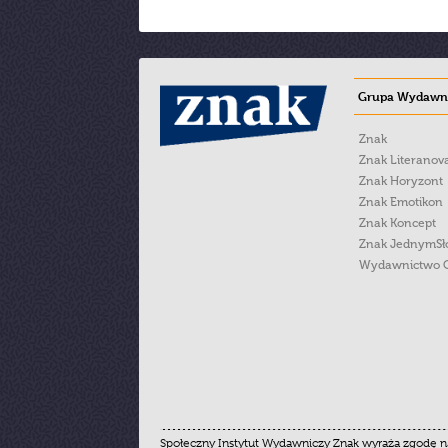
Grupa Wydawni
Znak
Znak Literanov
Znak Horyzont
Znak Emotikon
Znak Koncept
Znak JednymS
Wydawnictwo 
Społeczny Instytut Wydawniczy Znak wyraża zgodę na