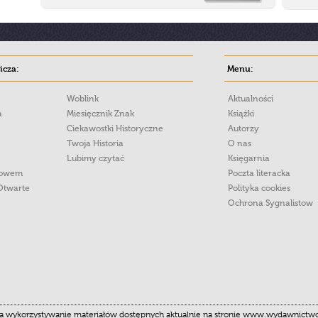
cza:
Menu:
Woblink
Aktualności
a
Miesięcznik Znak
Książki
Ciekawostki Historyczne
Autorzy
Twoja Historia
O nas
Lubimy czytać
Księgarnia
łowem
Poczta literacka
Otwarte
Polityka cookies
Ochrona Sygnalistow
 wykorzystywanie materiałów dostępnych aktualnie na stronie www.wydawnictwoznak