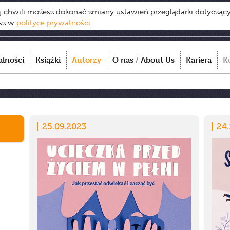
ej chwili możesz dokonać zmiany ustawień przeglądarki dotycząc
esz w
polityce prywatności
.
alności
Książki
Autorzy
O nas
/
About Us
Kariera
K
25.09.2023
24.