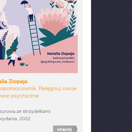
lia Ziopaja
opomocownik. Pielęgnuj swoje
owie psychiczne
zurowa ze skrzydełkami
wydania: 2022
więcej