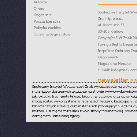
Autorzy
O nas
Społeczny Instytut W
Księgarnia
Znak Sp. z o.o.,
Poczta literacka
ul. Kościuszki 37,
Polityka cookies
30-105 Kraków
Ochrona Sygnalistow
Copyright SIW Znak 2
Foreign Rights Depart
Inspektor Ochrony Da
Osobowych
Magdalena Heczko
e-mail:
iodo@znak.com
newsletter >
Społeczny Instytut Wydawniczy Znak wyraża zgodę na wykorzy
materiałów dostępnych aktualnie na stronie www.wydawnictwoz
jak: okładki, fragmenty tekstu, biogramy autorów oraz opisy ksią
mogą zostać wykorzystane w recenzjach książek, katalogach i
bibliotecznych (OPAC) oraz materiałach promujących legalną dy
książek. Usunięcie materiału z ww. strony internetowej, równoz
cofnięciem udzielonej zgody.