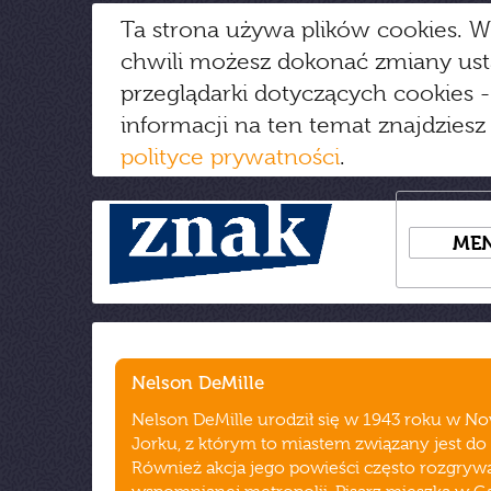
Ta strona używa plików cookies. W
chwili możesz dokonać zmiany us
przeglądarki dotyczących cookies
-
informacji na ten temat znajdziesz
polityce prywatności
.
ME
Nelson DeMille
Nelson DeMille urodził się w 1943 roku w 
Jorku, z którym to miastem związany jest do t
Również akcja jego powieści często rozgryw