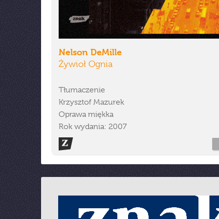
Nelson DeMille
Żywioł Ognia
Tłumaczenie
Krzysztof Mazurek
Oprawa miękka
Rok wydania: 2007