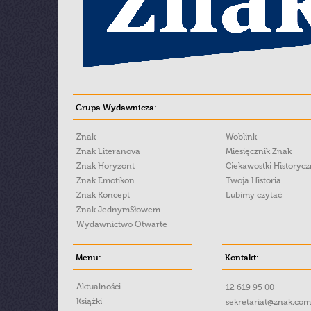
Grupa Wydawnicza:
Znak
Woblink
Znak Literanova
Miesięcznik Znak
Znak Horyzont
Ciekawostki Historyc
Znak Emotikon
Twoja Historia
Znak Koncept
Lubimy czytać
Znak JednymSłowem
Wydawnictwo Otwarte
Menu:
Kontakt:
Aktualności
12 619 95 00
Książki
sekretariat@znak.com