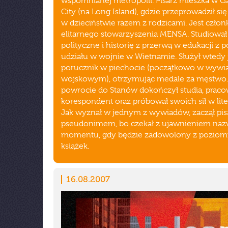
wspomnianej metropolii. Pisarz mieszka w G
City (na Long Island), gdzie przeprowadził się
w dzieciństwie razem z rodzicami. Jest czło
elitarnego stowarzyszenia MENSA. Studiował
polityczne i historię z przerwą w edukacji z
udziału w wojnie w Wietnamie. Służył wtedy 
porucznik w piechocie (początkowo w wywi
wojskowym), otrzymując medale za męstwo.
powrocie do Stanów dokończył studia, praco
korespondent oraz próbował swoich sił w lite
Jak wyznał w jednym z wywiadów, zaczął pis
pseudonimem, bo czekał z ujawnieniem naz
momentu, gdy będzie zadowolony z poziom
książek.
16.08.2007