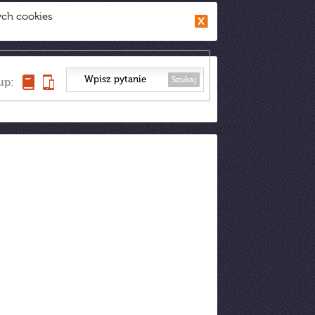
ych cookies
Szukaj
up: