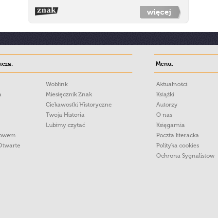
więcej
cza:
Menu:
Woblink
Aktualności
a
Miesięcznik Znak
Książki
Ciekawostki Historyczne
Autorzy
Twoja Historia
O nas
Lubimy czytać
Księgarnia
łowem
Poczta literacka
Otwarte
Polityka cookies
Ochrona Sygnalistow