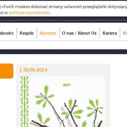
ej chwili możesz dokonać zmiany ustawień przeglądarki dotycząc
esz w
polityce prywatności
.
alności
Książki
Autorzy
O nas
/
About Us
Kariera
K
30.06.2014