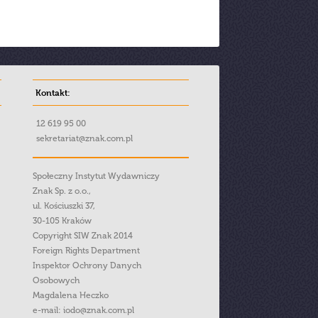
Kontakt:
12 619 95 00
sekretariat@znak.com.pl
Społeczny Instytut Wydawniczy
Znak Sp. z o.o.,
ul. Kościuszki 37,
30-105 Kraków
Copyright SIW Znak 2014
Foreign Rights Department
Inspektor Ochrony Danych
Osobowych
Magdalena Heczko
e-mail:
iodo@znak.com.pl