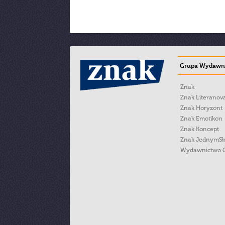
Grupa Wydawni
Znak
Znak Literanov
Znak Horyzont
Znak Emotikon
Znak Koncept
Znak JednymS
Wydawnictwo 