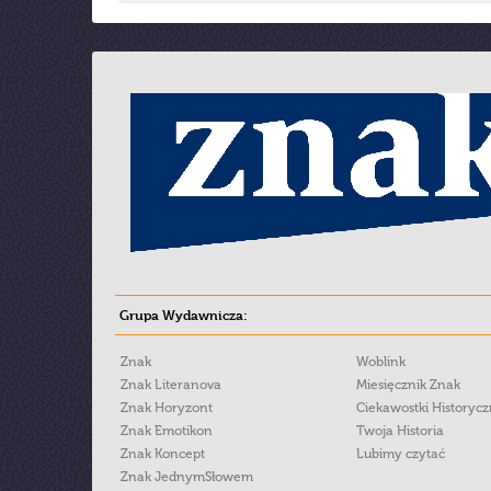
Grupa Wydawnicza:
Znak
Woblink
Znak Literanova
Miesięcznik Znak
Znak Horyzont
Ciekawostki Historyc
Znak Emotikon
Twoja Historia
Znak Koncept
Lubimy czytać
Znak JednymSłowem