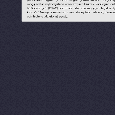
jak: okładki, fragmenty tekstu, biogramy autorów oraz opisy ksią
mogą zostać wykorzystane w recenzjach książek, katalogach i
bibliotecznych (OPAC) oraz materiałach promujących legalną dy
książek. Usunięcie materiału z ww. strony internetowej, równoz
cofnięciem udzielonej zgody.