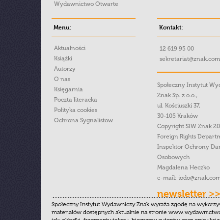
Wydawnictwo Otwarte
Menu:
Kontakt:
Aktualności
12 619 95 00
Książki
sekretariat@znak.com
Autorzy
O nas
Społeczny Instytut W
Księgarnia
Znak Sp. z o.o.,
Poczta literacka
ul. Kościuszki 37,
Polityka cookies
30-105 Kraków
Ochrona Sygnalistow
Copyright SIW Znak 2
Foreign Rights Depart
Inspektor Ochrony Da
Osobowych
Magdalena Heczko
e-mail:
iodo@znak.com
newsletter >
Społeczny Instytut Wydawniczy Znak wyraża zgodę na wykorzy
materiałów dostępnych aktualnie na stronie www.wydawnictwoz