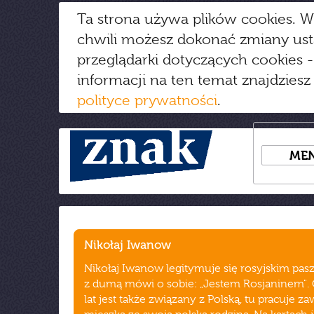
Ta strona używa plików cookies. W
chwili możesz dokonać zmiany us
przeglądarki dotyczących cookies
-
informacji na ten temat znajdziesz
polityce prywatności
.
ME
Nikołaj Iwanow
Nikołaj Iwanow legitymuje się rosyjskim pas
z dumą mówi o sobie: „Jestem Rosjaninem".
lat jest także związany z Polską, tu pracuje 