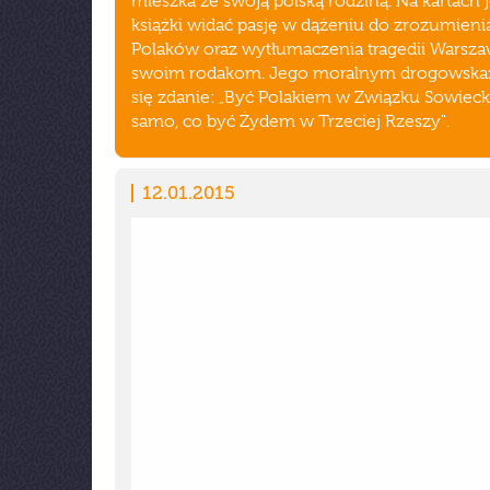
mieszka ze swoją polską rodziną. Na kartach 
książki widać pasję w dążeniu do zrozumienia 
Polaków oraz wytłumaczenia tragedii Warsz
swoim rodakom. Jego moralnym drogowska
się zdanie: „Być Polakiem w Związku Sowieck
samo, co być Żydem w Trzeciej Rzeszy".
12.01.2015