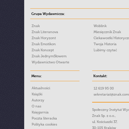
Grupa Wydawnicza:
Znak
Woblink
Znak Literanova
Miesięcznik Znak
Znak Horyzont
Ciekawostki Historyc
Znak Emotikon
Twoja Historia
Znak Koncept
Lubimy czytać
Znak JednymSłowem
Wydawnictwo Otwarte
Menu:
Kontakt:
Aktualności
12 619 95 00
Książki
sekretariat@znak.com
Autorzy
O nas
Społeczny Instytut W
Księgarnia
Znak Sp. z o.o.,
Poczta literacka
ul. Kościuszki 37,
Polityka cookies
30-105 Kraków