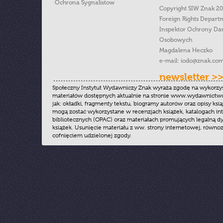
Ochrona Sygnalistow
Copyright SIW Znak 2
Foreign Rights Depart
Inspektor Ochrony Da
Osobowych
Magdalena Heczko
e-mail:
iodo@znak.com
newsletter >
Społeczny Instytut Wydawniczy Znak wyraża zgodę na wykorzy
materiałów dostępnych aktualnie na stronie www.wydawnictwoz
jak: okładki, fragmenty tekstu, biogramy autorów oraz opisy ksią
mogą zostać wykorzystane w recenzjach książek, katalogach i
bibliotecznych (OPAC) oraz materiałach promujących legalną dy
książek. Usunięcie materiału z ww. strony internetowej, równoz
cofnięciem udzielonej zgody.