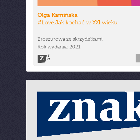
Olga Kamińska
#Love.Jak kochać w XXI wieku
Broszurowa ze skrzydełkami
Rok wydania: 2021