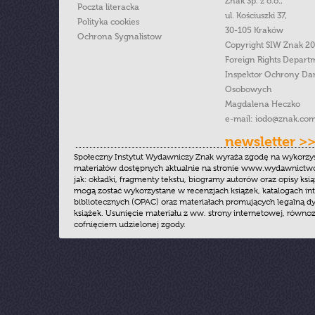
Znak Sp. z o.o.,
Poczta literacka
ul. Kościuszki 37,
Polityka cookies
30-105 Kraków
Ochrona Sygnalistow
Copyright SIW Znak 2
Foreign Rights Depart
Inspektor Ochrony Da
Osobowych
Magdalena Heczko
e-mail:
iodo@znak.com
newsletter >
Społeczny Instytut Wydawniczy Znak wyraża zgodę na wykorzy
materiałów dostępnych aktualnie na stronie www.wydawnictwoz
jak: okładki, fragmenty tekstu, biogramy autorów oraz opisy ksią
mogą zostać wykorzystane w recenzjach książek, katalogach i
bibliotecznych (OPAC) oraz materiałach promujących legalną dy
książek. Usunięcie materiału z ww. strony internetowej, równoz
cofnięciem udzielonej zgody.