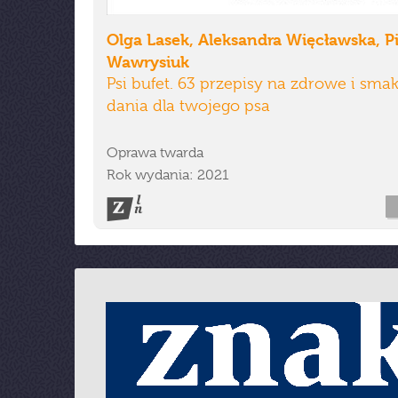
Olga Lasek, Aleksandra Więcławska, Pi
Wawrysiuk
Psi bufet. 63 przepisy na zdrowe i sma
dania dla twojego psa
Oprawa twarda
Rok wydania: 2021