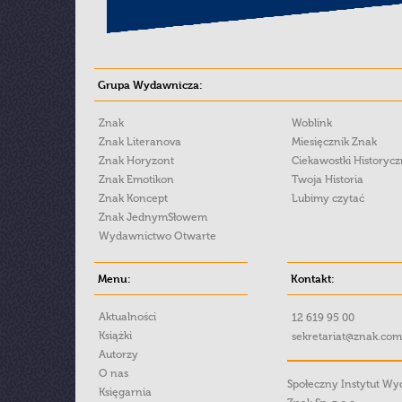
Grupa Wydawnicza:
Znak
Woblink
Znak Literanova
Miesięcznik Znak
Znak Horyzont
Ciekawostki Historyc
Znak Emotikon
Twoja Historia
Znak Koncept
Lubimy czytać
Znak JednymSłowem
Wydawnictwo Otwarte
Menu:
Kontakt:
Aktualności
12 619 95 00
Książki
sekretariat@znak.com
Autorzy
O nas
Społeczny Instytut W
Księgarnia