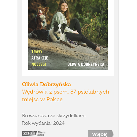
Oliwia Dobrzyńska
Wędrówki z psem. 87 psiolubnych
miejsc w Polsce
Broszurowa ze skrzydełkami
Rok wydania: 2024
więcej