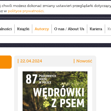
ej chwili możesz dokonać zmiany ustawień przeglądarki dotycząc
esz w
polityce prywatności
.
alności
Książki
Autorzy
O nas
/
About Us
Kariera
K
22.04.2024
Nowość