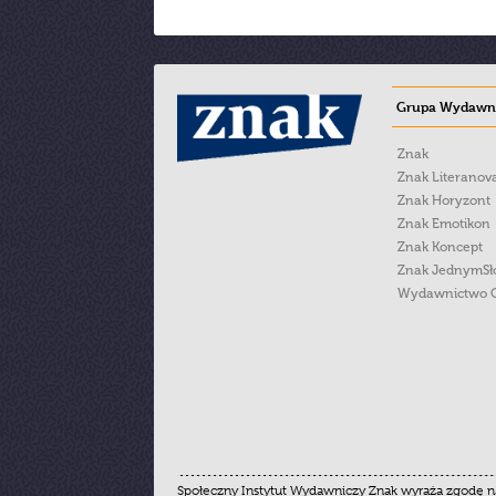
Grupa Wydawni
Znak
Znak Literanov
Znak Horyzont
Znak Emotikon
Znak Koncept
Znak JednymS
Wydawnictwo 
Społeczny Instytut Wydawniczy Znak wyraża zgodę na