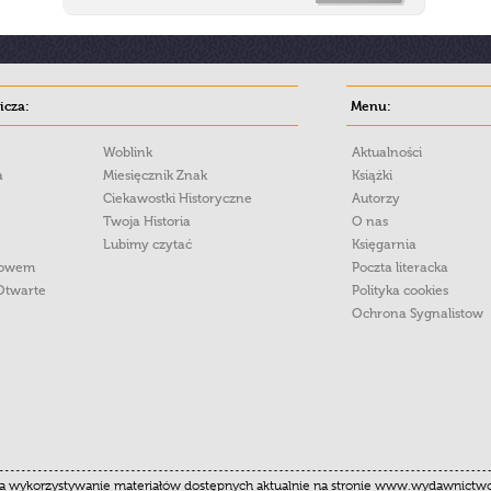
cza:
Menu:
Woblink
Aktualności
a
Miesięcznik Znak
Książki
Ciekawostki Historyczne
Autorzy
Twoja Historia
O nas
Lubimy czytać
Księgarnia
łowem
Poczta literacka
Otwarte
Polityka cookies
Ochrona Sygnalistow
 wykorzystywanie materiałów dostępnych aktualnie na stronie www.wydawnictwoznak