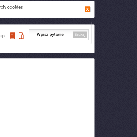
ych cookies
Szukaj
up: