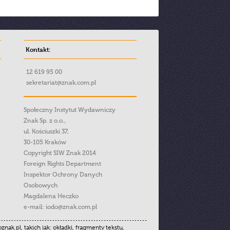
Kontakt:
12 619 95 00
sekretariat@znak.com.pl
Społeczny Instytut Wydawniczy
Znak Sp. z o.o.,
ul. Kościuszki 37,
30-105 Kraków
Copyright SIW Znak 2014
Foreign Rights Department
Inspektor Ochrony Danych
Osobowych
Magdalena Heczko
e-mail:
iodo@znak.com.pl
.pl, takich jak: okładki, fragmenty tekstu,