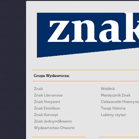
Grupa Wydawnicza:
Znak
Woblink
Znak Literanova
Miesięcznik Znak
Znak Horyzont
Ciekawostki Historyc
Znak Emotikon
Twoja Historia
Znak Koncept
Lubimy czytać
Znak JednymSłowem
Wydawnictwo Otwarte