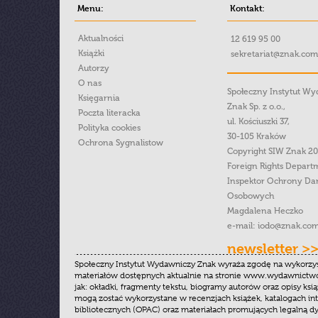
Menu:
Kontakt:
Aktualności
12 619 95 00
Książki
sekretariat@znak.com
Autorzy
O nas
Społeczny Instytut W
Księgarnia
Znak Sp. z o.o.,
Poczta literacka
ul. Kościuszki 37,
Polityka cookies
30-105 Kraków
Ochrona Sygnalistow
Copyright SIW Znak 2
Foreign Rights Depart
Inspektor Ochrony Da
Osobowych
Magdalena Heczko
e-mail:
iodo@znak.com
newsletter >
Społeczny Instytut Wydawniczy Znak wyraża zgodę na wykorzy
materiałów dostępnych aktualnie na stronie www.wydawnictwoz
jak: okładki, fragmenty tekstu, biogramy autorów oraz opisy ksią
mogą zostać wykorzystane w recenzjach książek, katalogach i
bibliotecznych (OPAC) oraz materiałach promujących legalną dy