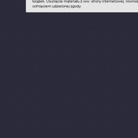
książek. Usunięcie materiału z ww. strony internetowej, równoz
cofnięciem udzielonej zgody.