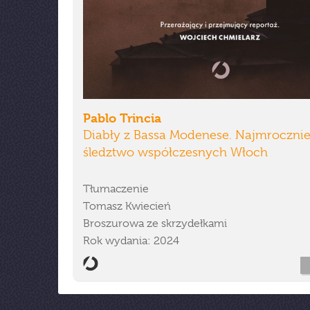
Pablo Trincia
Diabły z Bassa Modenese. Najmrocznie
śledztwo współczesnych Włoch
Tłumaczenie
Tomasz Kwiecień
Broszurowa ze skrzydełkami
Rok wydania: 2024