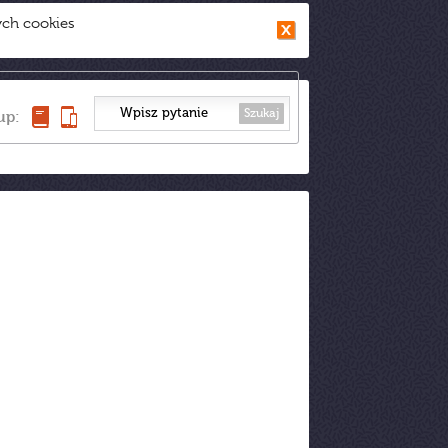
ych cookies
Szukaj
up: