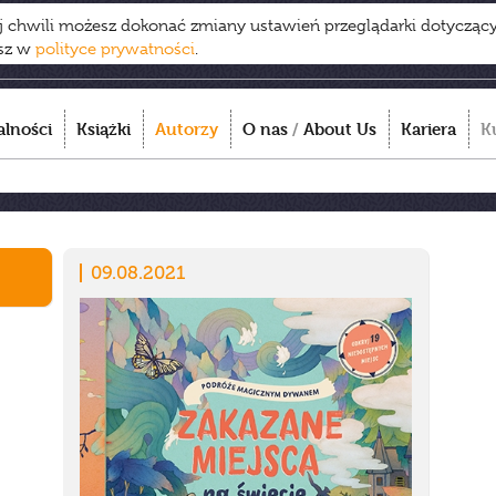
ej chwili możesz dokonać zmiany ustawień przeglądarki dotycząc
esz w
polityce prywatności
.
alności
Książki
Autorzy
O nas
/
About Us
Kariera
K
09.08.2021