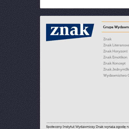
Grupa Wydawni
Znak
Znak Literanov
Znak Horyzont
Znak Emotikon
Znak Koncept
Znak JednymS
Wydawnictwo 
Społeczny Instytut Wydawniczy Znak wyraża zgodę na