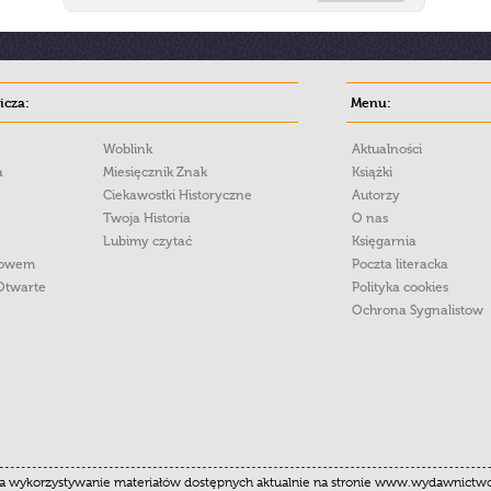
cza:
Menu:
Woblink
Aktualności
a
Miesięcznik Znak
Książki
Ciekawostki Historyczne
Autorzy
Twoja Historia
O nas
Lubimy czytać
Księgarnia
łowem
Poczta literacka
Otwarte
Polityka cookies
Ochrona Sygnalistow
 wykorzystywanie materiałów dostępnych aktualnie na stronie www.wydawnictwoznak