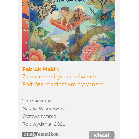
Patrick Makin
Zakazane miejsca na świecie.
Podróże magicznym dywanem
Tłumaczenie
Natalia Wiśniewska
Oprawa twarda
Rok wydania: 2021
więcej