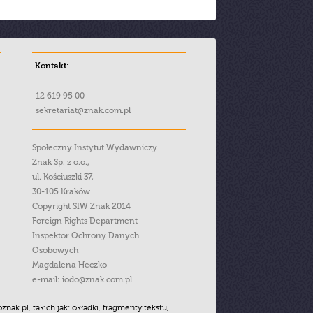
Kontakt:
12 619 95 00
sekretariat@znak.com.pl
Społeczny Instytut Wydawniczy
Znak Sp. z o.o.,
ul. Kościuszki 37,
30-105 Kraków
Copyright SIW Znak 2014
Foreign Rights Department
Inspektor Ochrony Danych
Osobowych
Magdalena Heczko
e-mail:
iodo@znak.com.pl
.pl, takich jak: okładki, fragmenty tekstu,