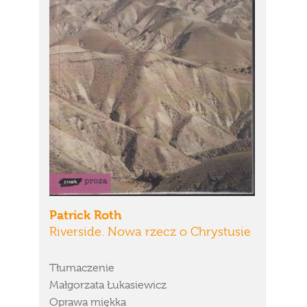
Patrick Roth
Riverside. Nowa rzecz o Chrystusie
Tłumaczenie
Małgorzata Łukasiewicz
Oprawa miękka