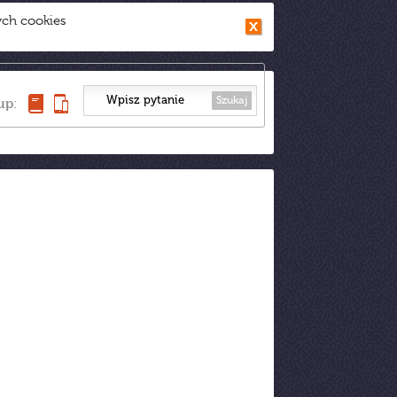
ych cookies
Szukaj
up: