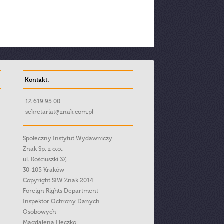
Kontakt:
12 619 95 00
sekretariat@znak.com.pl
Społeczny Instytut Wydawniczy
Znak Sp. z o.o.,
ul. Kościuszki 37,
30-105 Kraków
Copyright SIW Znak 2014
Foreign Rights Department
Inspektor Ochrony Danych
Osobowych
Magdalena Heczko