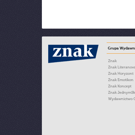
Grupa Wydawni
Znak
Znak Literanov
Znak Horyzont
Znak Emotikon
Znak Koncept
Znak JednymS
Wydawnictwo 