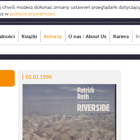
ej chwili możesz dokonać zmiany ustawień przeglądarki dotycząc
esz w
polityce prywatności
.
alności
Książki
Autorzy
O nas
/
About Us
Kariera
K
01.01.1996