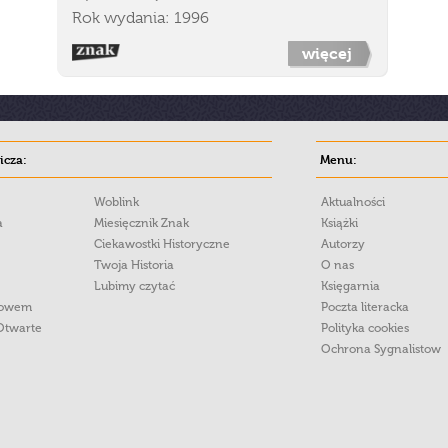
Rok wydania: 1996
więcej
cza:
Menu:
Woblink
Aktualności
a
Miesięcznik Znak
Książki
Ciekawostki Historyczne
Autorzy
Twoja Historia
O nas
Lubimy czytać
Księgarnia
łowem
Poczta literacka
Otwarte
Polityka cookies
Ochrona Sygnalistow