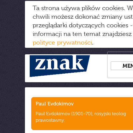
Ta strona używa plików cookies. W
chwili możesz dokonać zmiany us
przeglądarki dotyczących cookies
-
informacji na ten temat znajdziesz
polityce prywatności
.
ME
Paul Evdokimov
Paul Evdokimov (1901–70), rosyjski teolog
prawosławny.