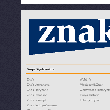
Grupa Wydawnicza:
Znak
Woblink
Znak Literanova
Miesięcznik Znak
Znak Horyzont
Ciekawostki Historyc
Znak Emotikon
Twoja Historia
Znak Koncept
Lubimy czytać
Znak JednymSłowem