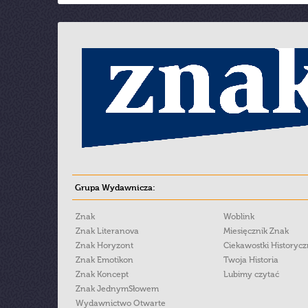
Grupa Wydawnicza:
Znak
Woblink
Znak Literanova
Miesięcznik Znak
Znak Horyzont
Ciekawostki Historyc
Znak Emotikon
Twoja Historia
Znak Koncept
Lubimy czytać
Znak JednymSłowem
Wydawnictwo Otwarte