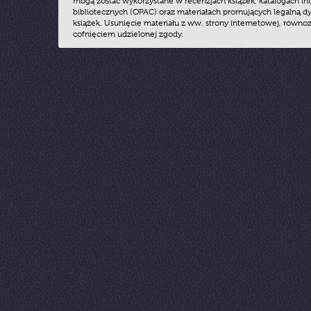
mogą zostać wykorzystane w recenzjach książek, katalogach i
bibliotecznych (OPAC) oraz materiałach promujących legalną dy
książek. Usunięcie materiału z ww. strony internetowej, równoz
cofnięciem udzielonej zgody.