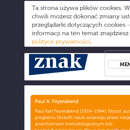
Ta strona używa plików cookies. W
chwili możesz dokonać zmiany us
przeglądarki dotyczących cookies
-
informacji na ten temat znajdziesz
polityce prywatności
.
ME
Paul K. Feyerabend
Paul Karl Feyerabend (1924–1994), filozof, au
programu filozofii nauki zwanego przez nie
anarchizmem metodologicznym lub