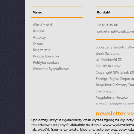
Menu:
Kontakt:
Aktualności
12 619 95 00
Książki
sekretariat@znak.com
Autorzy
O nas
Społeczny Instytut W
Księgarnia
Znak Sp. z o.o.,
Poczta literacka
ul. Kościuszki 37,
Polityka cookies
30-105 Kraków
Ochrona Sygnalistow
Copyright SIW Znak 2
Foreign Rights Depart
Inspektor Ochrony Da
Osobowych
Magdalena Heczko
e-mail:
iodo@znak.com
newsletter >
Społeczny Instytut Wydawniczy Znak wyraża zgodę na wykorzy
materiałów dostępnych aktualnie na stronie www.wydawnictwoz
jak: okładki, fragmenty tekstu, biogramy autorów oraz opisy ksią