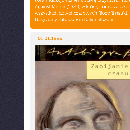
kontrindukcjonizmem. Sławę przyniosła mu 
Against Metod (1975), w której podważa zas
wszystkich dotychczasowych filozofii nauki.
Nazywany Salvadorem Dalim filozofii.
01.01.1996