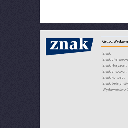
Grupa Wydawni
Znak
Znak Literanov
Znak Horyzont
Znak Emotikon
Znak Koncept
Znak JednymS
Wydawnictwo 