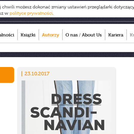
ej chwili możesz dokonać zmiany ustawień przeglądarki dotycząc
esz w
polityce prywatności
.
alności
Książki
Autorzy
O nas
/
About Us
Kariera
K
23.10.2017