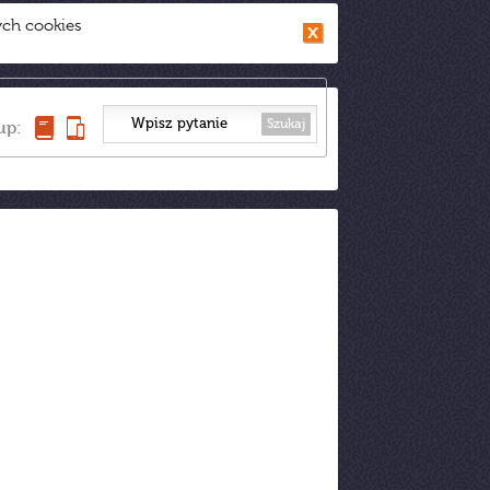
ych cookies
Szukaj
up: