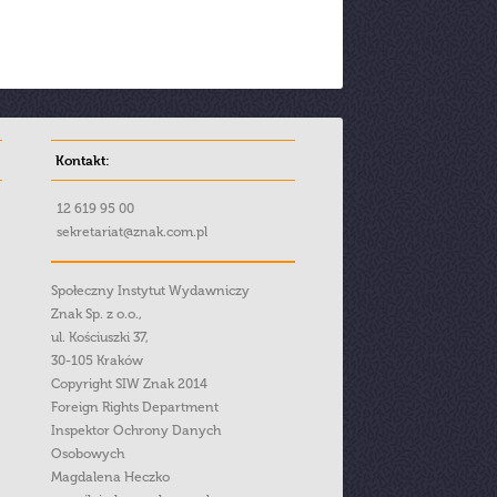
Kontakt:
12 619 95 00
sekretariat@znak.com.pl
Społeczny Instytut Wydawniczy
Znak Sp. z o.o.,
ul. Kościuszki 37,
30-105 Kraków
Copyright SIW Znak 2014
Foreign Rights Department
Inspektor Ochrony Danych
Osobowych
Magdalena Heczko