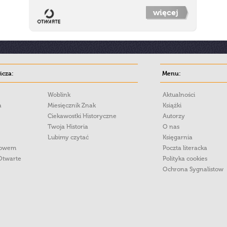
więcej
cza:
Menu:
Woblink
Aktualności
a
Miesięcznik Znak
Książki
Ciekawostki Historyczne
Autorzy
Twoja Historia
O nas
Lubimy czytać
Księgarnia
łowem
Poczta literacka
Otwarte
Polityka cookies
Ochrona Sygnalistow