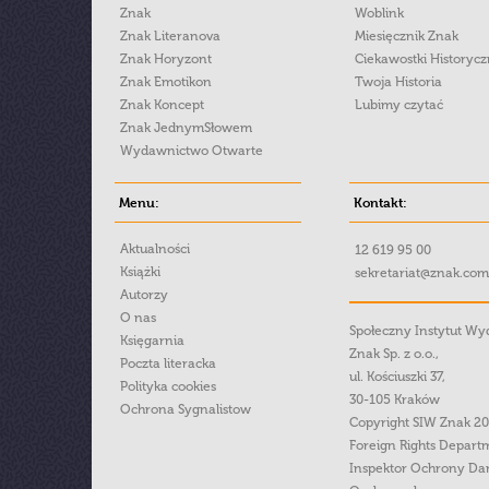
Znak
Woblink
Znak Literanova
Miesięcznik Znak
Znak Horyzont
Ciekawostki Historyc
Znak Emotikon
Twoja Historia
Znak Koncept
Lubimy czytać
Znak JednymSłowem
Wydawnictwo Otwarte
Menu:
Kontakt:
Aktualności
12 619 95 00
Książki
sekretariat@znak.com
Autorzy
O nas
Społeczny Instytut W
Księgarnia
Znak Sp. z o.o.,
Poczta literacka
ul. Kościuszki 37,
Polityka cookies
30-105 Kraków
Ochrona Sygnalistow
Copyright SIW Znak 2
Foreign Rights Depart
Inspektor Ochrony Da