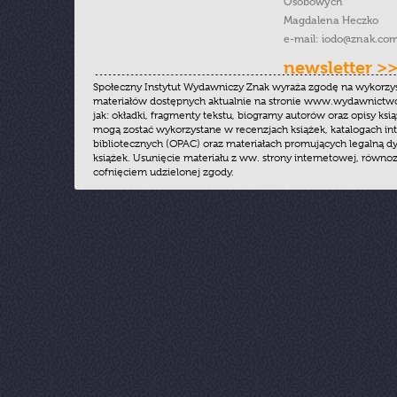
Osobowych
Magdalena Heczko
e-mail:
iodo@znak.com
newsletter >
Społeczny Instytut Wydawniczy Znak wyraża zgodę na wykorzy
materiałów dostępnych aktualnie na stronie www.wydawnictwoz
jak: okładki, fragmenty tekstu, biogramy autorów oraz opisy ksią
mogą zostać wykorzystane w recenzjach książek, katalogach i
bibliotecznych (OPAC) oraz materiałach promujących legalną dy
książek. Usunięcie materiału z ww. strony internetowej, równoz
cofnięciem udzielonej zgody.