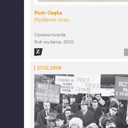
Piotr Osęka
Mydlenie oczu
Oprawa twarda
Rok wydania: 2010
27.02.2008