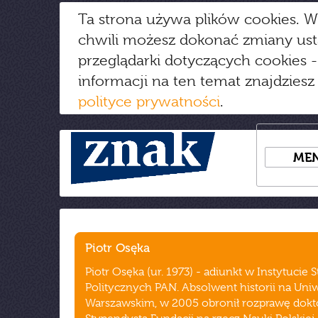
Ta strona używa plików cookies. W
chwili możesz dokonać zmiany us
przeglądarki dotyczących cookies
-
informacji na ten temat znajdziesz
polityce prywatności
.
ME
Piotr Osęka
Piotr Osęka (ur. 1973) - adiunkt w Instytucie 
Politycznych PAN. Absolwent historii na Uni
Warszawskim, w 2005 obronił rozprawę dokto