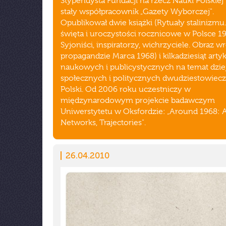
Stypendysta Fundacji na rzecz Nauki Polskiej 
stały współpracownik „Gazety Wyborczej".
Opublikował dwie książki (Rytuały stalinizmu.
święta i uroczystości rocznicowe w Polsce 1
Syjoniści, inspiratorzy, wichrzyciele. Obraz 
propagandzie Marca 1968) i kilkadziesiąt art
naukowych i publicystycznych na temat dzi
społecznych i politycznych dwudziestowiecz
Polski. Od 2006 roku uczestniczy w
międzynarodowym projekcie badawczym
Uniwerstytetu w Oksfordzie: „Around 1968: A
Networks, Trajectories".
26.04.2010