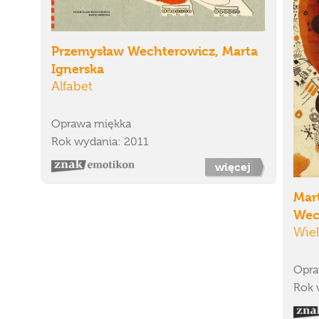
Przemysław Wechterowicz, Marta
Ignerska
Alfabet
Oprawa miękka
Rok wydania: 2011
więcej
Mar
Wec
Wiel
Opra
Rok 