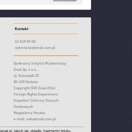
Kontakt:
12 619 95 00
sekretariat@znak.com.pl
Społeczny Instytut Wydawniczy
Znak Sp. z o.o.,
ul. Kościuszki 37,
30-105 Kraków
Copyright SIW Znak 2014
Foreign Rights Department
Inspektor Ochrony Danych
Osobowych
Magdalena Heczko
e-mail:
iodo@znak.com.pl
.pl, takich jak: okładki, fragmenty tekstu,