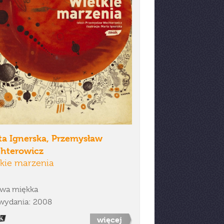
ta Ignerska, Przemysław
hterowicz
kie marzenia
wa miękka
wydania: 2008
więcej