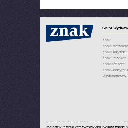
Grupa Wydawni
Znak
Znak Literanov
Znak Horyzont
Znak Emotikon
Znak Koncept
Znak JednymS
Wydawnictwo 
Społeczny Instytut Wydawniczy Znak wyraża zgodę na