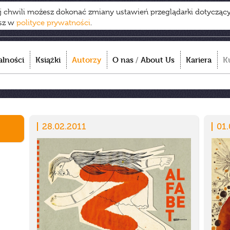
ej chwili możesz dokonać zmiany ustawień przeglądarki dotycząc
esz w
polityce prywatności
.
alności
Książki
Autorzy
O nas
/
About Us
Kariera
K
28.02.2011
01