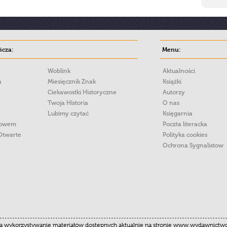
cza:
Menu:
Woblink
Aktualności
a
Miesięcznik Znak
Książki
Ciekawostki Historyczne
Autorzy
Twoja Historia
O nas
Lubimy czytać
Księgarnia
łowem
Poczta literacka
Otwarte
Polityka cookies
Ochrona Sygnalistow
 wykorzystywanie materiałów dostępnych aktualnie na stronie www.wydawnictwoznak