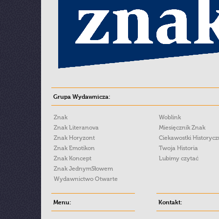
Grupa Wydawnicza:
Znak
Woblink
Znak Literanova
Miesięcznik Znak
Znak Horyzont
Ciekawostki Historyc
Znak Emotikon
Twoja Historia
Znak Koncept
Lubimy czytać
Znak JednymSłowem
Wydawnictwo Otwarte
Menu:
Kontakt: