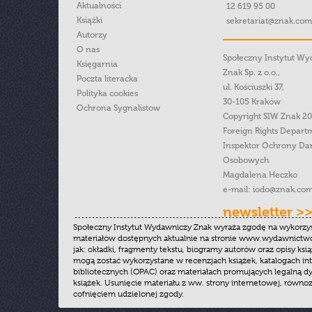
Aktualności
12 619 95 00
Książki
sekretariat@znak.com
Autorzy
O nas
Społeczny Instytut W
Księgarnia
Znak Sp. z o.o.,
Poczta literacka
ul. Kościuszki 37,
Polityka cookies
30-105 Kraków
Ochrona Sygnalistow
Copyright SIW Znak 2
Foreign Rights Depart
Inspektor Ochrony Da
Osobowych
Magdalena Heczko
e-mail:
iodo@znak.com
newsletter >
Społeczny Instytut Wydawniczy Znak wyraża zgodę na wykorzy
materiałów dostępnych aktualnie na stronie www.wydawnictwoz
jak: okładki, fragmenty tekstu, biogramy autorów oraz opisy ksią
mogą zostać wykorzystane w recenzjach książek, katalogach i
bibliotecznych (OPAC) oraz materiałach promujących legalną dy
książek. Usunięcie materiału z ww. strony internetowej, równoz
cofnięciem udzielonej zgody.