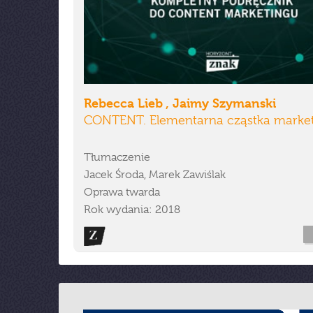
Rebecca Lieb , Jaimy Szymanski
CONTENT. Elementarna cząstka marke
Tłumaczenie
Jacek Środa, Marek Zawiślak
Oprawa twarda
Rok wydania: 2018