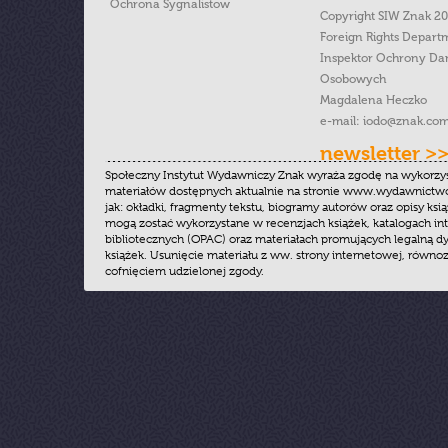
Ochrona Sygnalistow
Copyright SIW Znak 2
Foreign Rights Depart
Inspektor Ochrony Da
Osobowych
Magdalena Heczko
e-mail:
iodo@znak.com
newsletter >
Społeczny Instytut Wydawniczy Znak wyraża zgodę na wykorzy
materiałów dostępnych aktualnie na stronie www.wydawnictwoz
jak: okładki, fragmenty tekstu, biogramy autorów oraz opisy ksią
mogą zostać wykorzystane w recenzjach książek, katalogach i
bibliotecznych (OPAC) oraz materiałach promujących legalną dy
książek. Usunięcie materiału z ww. strony internetowej, równoz
cofnięciem udzielonej zgody.