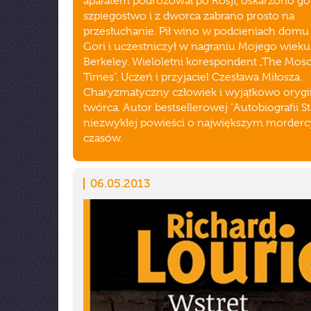
aparatem podróżował po Rosji, oskarżono go
szpiegostwo i z dworca zabrano prosto na
przesłuchanie. Pił wino w podcieniach domu 
Gori i uczestniczył w nagraniu Mojego wiek
Berkeley. Wieloletni korespondent „The Mo
Times”. Uczeń i przyjaciel Czesława Miłosza.
Charyzmatyczny człowiek i wyjątkowo orygi
twórca. Autor bestsellerowej "Autobiografii St
niezwykłej powieści o największym morder
czasów.
06.05.2013