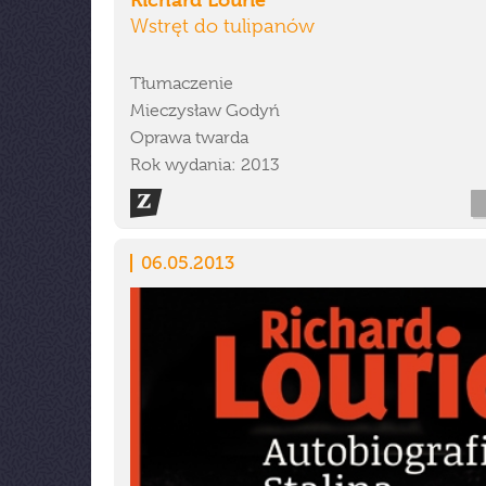
Wstręt do tulipanów
Tłumaczenie
Mieczysław Godyń
Oprawa twarda
Rok wydania: 2013
06.05.2013