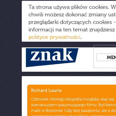
Ta strona używa plików cookies. W
chwili możesz dokonać zmiany us
przeglądarki dotyczących cookies
-
informacji na ten temat znajdziesz
polityce prywatności
.
ME
Richard Lourie
Człowiek, którego biografia mogłaby stać się
scenariuszem pasjonującego filmu. Był kiero
mafii w Bostonie. Gdy bez paszportu, ale z 