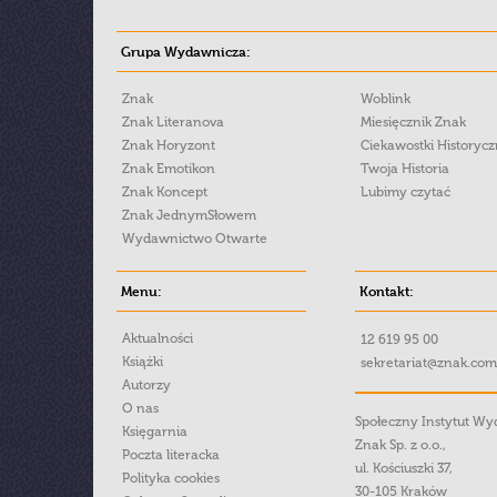
Grupa Wydawnicza:
Znak
Woblink
Znak Literanova
Miesięcznik Znak
Znak Horyzont
Ciekawostki Historyc
Znak Emotikon
Twoja Historia
Znak Koncept
Lubimy czytać
Znak JednymSłowem
Wydawnictwo Otwarte
Menu:
Kontakt:
Aktualności
12 619 95 00
Książki
sekretariat@znak.com
Autorzy
O nas
Społeczny Instytut W
Księgarnia
Znak Sp. z o.o.,
Poczta literacka
ul. Kościuszki 37,
Polityka cookies
30-105 Kraków