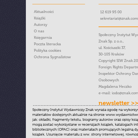
Aktualności
12 619 95 00
Książki
sekretariat@znak.com
Autorzy
O nas
Społeczny Instytut W
Księgarnia
Znak Sp. z o.o.,
Poczta literacka
ul. Kościuszki 37,
Polityka cookies
30-105 Kraków
Ochrona Sygnalistow
Copyright SIW Znak 2
Foreign Rights Depart
Inspektor Ochrony Da
Osobowych
Magdalena Heczko
e-mail:
iodo@znak.com
newsletter >
Społeczny Instytut Wydawniczy Znak wyraża zgodę na wykorzy
materiałów dostępnych aktualnie na stronie www.wydawnictwoz
jak: okładki, fragmenty tekstu, biogramy autorów oraz opisy ksią
mogą zostać wykorzystane w recenzjach książek, katalogach i
bibliotecznych (OPAC) oraz materiałach promujących legalną dy
książek. Usunięcie materiału z ww. strony internetowej, równoz