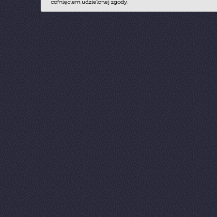
cofnięciem udzielonej zgody.