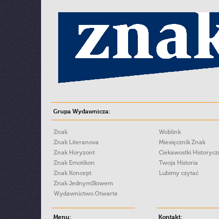
Grupa Wydawnicza:
Znak
Woblink
Znak Literanova
Miesięcznik Znak
Znak Horyzont
Ciekawostki Historyc
Znak Emotikon
Twoja Historia
Znak Koncept
Lubimy czytać
Znak JednymSłowem
Wydawnictwo Otwarte
Menu:
Kontakt: