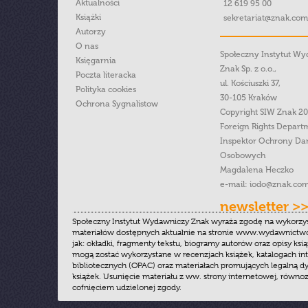
Aktualności
12 619 95 00
Książki
sekretariat@znak.com
Autorzy
O nas
Społeczny Instytut W
Księgarnia
Znak Sp. z o.o.,
Poczta literacka
ul. Kościuszki 37,
Polityka cookies
30-105 Kraków
Ochrona Sygnalistow
Copyright SIW Znak 2
Foreign Rights Depart
Inspektor Ochrony Da
Osobowych
Magdalena Heczko
e-mail:
iodo@znak.com
newsletter >
Społeczny Instytut Wydawniczy Znak wyraża zgodę na wykorzy
materiałów dostępnych aktualnie na stronie www.wydawnictwoz
jak: okładki, fragmenty tekstu, biogramy autorów oraz opisy ksią
mogą zostać wykorzystane w recenzjach książek, katalogach i
bibliotecznych (OPAC) oraz materiałach promujących legalną dy
książek. Usunięcie materiału z ww. strony internetowej, równoz
cofnięciem udzielonej zgody.