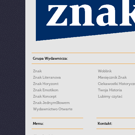
Grupa Wydawnicza:
Znak
Woblink
Znak Literanova
Miesięcznik Znak
Znak Horyzont
Ciekawostki Historyc
Znak Emotikon
Twoja Historia
Znak Koncept
Lubimy czytać
Znak JednymSłowem
Wydawnictwo Otwarte
Menu:
Kontakt: