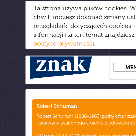
Ta strona używa plików cookies. W
chwili możesz dokonać zmiany us
przeglądarki dotyczących cookies
-
informacji na ten temat znajdziesz
polityce prywatności
.
ME
Robert Schuman
Robert Schuman (1886-1963) polityk francusk
uznawany za jednego z ojców zjednoczonej 