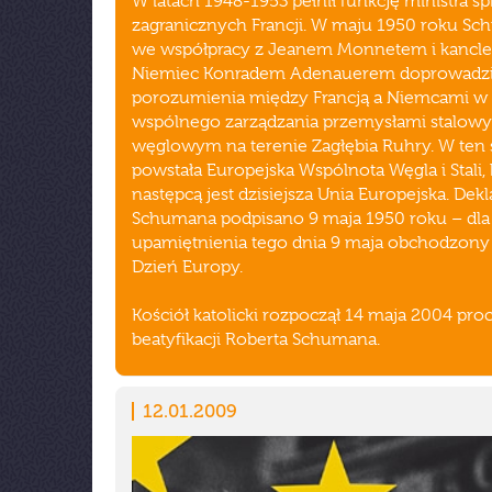
W latach 1948-1953 pełnił funkcję ministra s
zagranicznych Francji. W maju 1950 roku Sc
we współpracy z Jeanem Monnetem i kancl
Niemiec Konradem Adenauerem doprowadzi
porozumienia między Francją a Niemcami w 
wspólnego zarządzania przemysłami stalowy
węglowym na terenie Zagłębia Ruhry. W ten
powstała Europejska Wspólnota Węgla i Stali, 
następcą jest dzisiejsza Unia Europejska. Dekl
Schumana podpisano 9 maja 1950 roku – dla
upamiętnienia tego dnia 9 maja obchodzony j
Dzień Europy.
Kościół katolicki rozpoczął 14 maja 2004 pro
beatyfikacji Roberta Schumana.
12.01.2009