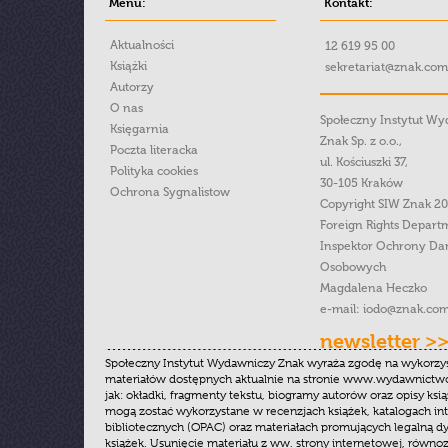
Menu:
Kontakt:
Aktualności
12 619 95 00
Książki
sekretariat@znak.com
Autorzy
O nas
Społeczny Instytut W
Księgarnia
Znak Sp. z o.o.,
Poczta literacka
ul. Kościuszki 37,
Polityka cookies
30-105 Kraków
Ochrona Sygnalistow
Copyright SIW Znak 2
Foreign Rights Depart
Inspektor Ochrony Da
Osobowych
Magdalena Heczko
e-mail:
iodo@znak.com
newsletter >
Społeczny Instytut Wydawniczy Znak wyraża zgodę na wykorzy
materiałów dostępnych aktualnie na stronie www.wydawnictwoz
jak: okładki, fragmenty tekstu, biogramy autorów oraz opisy ksią
mogą zostać wykorzystane w recenzjach książek, katalogach i
bibliotecznych (OPAC) oraz materiałach promujących legalną dy
książek. Usunięcie materiału z ww. strony internetowej, równoz