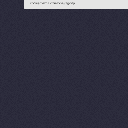
cofnięciem udzielonej zgody.