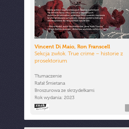
Vincent Di Maio, Ron Franscell
Sekcja zwłok. True crime – historie z
prosektorium
Tłumaczenie
Rafał Śmietana
Broszurowa ze skrzydełkami
Rok wydania: 2023