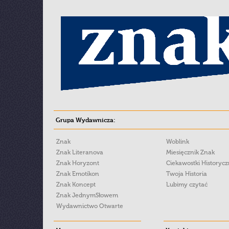
Grupa Wydawnicza:
Znak
Woblink
Znak Literanova
Miesięcznik Znak
Znak Horyzont
Ciekawostki Historyc
Znak Emotikon
Twoja Historia
Znak Koncept
Lubimy czytać
Znak JednymSłowem
Wydawnictwo Otwarte