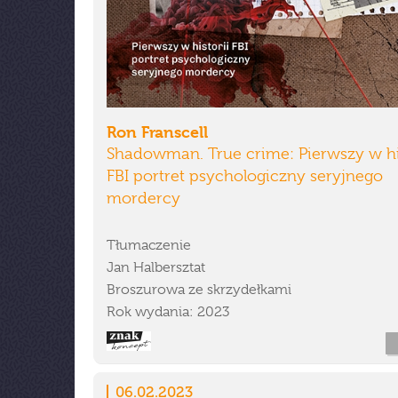
Ron Franscell
Shadowman. True crime: Pierwszy w hi
FBI portret psychologiczny seryjnego
mordercy
Tłumaczenie
Jan Halbersztat
Broszurowa ze skrzydełkami
Rok wydania: 2023
06.02.2023