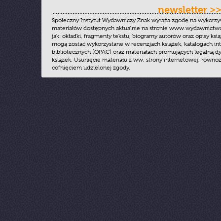
newsletter >
Społeczny Instytut Wydawniczy Znak wyraża zgodę na wykorzy
materiałów dostępnych aktualnie na stronie www.wydawnictwoz
jak: okładki, fragmenty tekstu, biogramy autorów oraz opisy ksią
mogą zostać wykorzystane w recenzjach książek, katalogach i
bibliotecznych (OPAC) oraz materiałach promujących legalną dy
książek. Usunięcie materiału z ww. strony internetowej, równoz
cofnięciem udzielonej zgody.