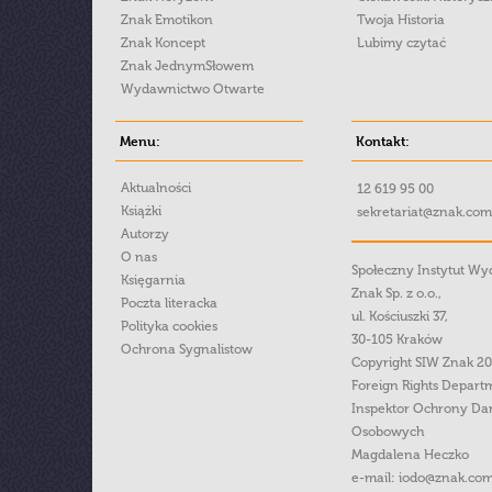
Znak Emotikon
Twoja Historia
Znak Koncept
Lubimy czytać
Znak JednymSłowem
Wydawnictwo Otwarte
Menu:
Kontakt:
Aktualności
12 619 95 00
Książki
sekretariat@znak.com
Autorzy
O nas
Społeczny Instytut W
Księgarnia
Znak Sp. z o.o.,
Poczta literacka
ul. Kościuszki 37,
Polityka cookies
30-105 Kraków
Ochrona Sygnalistow
Copyright SIW Znak 2
Foreign Rights Depart
Inspektor Ochrony Da
Osobowych
Magdalena Heczko
e-mail:
iodo@znak.com