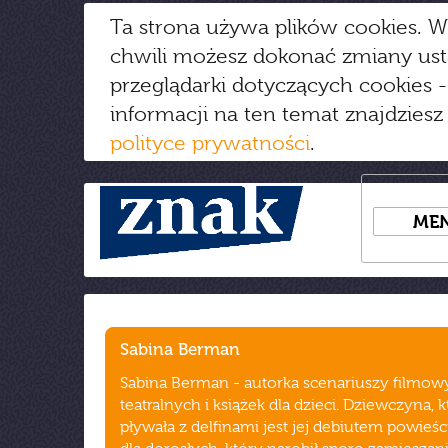
Ta strona używa plików cookies. W
chwili możesz dokonać zmiany us
przeglądarki dotyczących cookies
-
informacji na ten temat znajdziesz
polityce prywatności
.
ME
Sabina Berman
Sabina Berman - autorka scenariuszy filmow
teatralnych i książek dla dzieci. Dziewczyna, k
pływała z delfinami jest jej debiutem powie