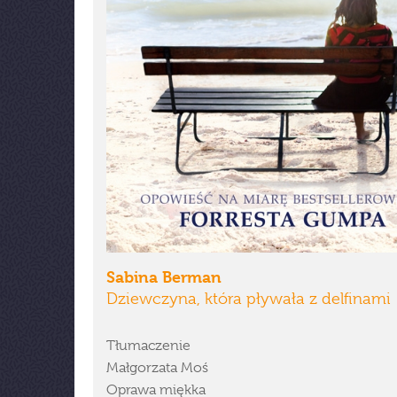
Sabina Berman
Dziewczyna, która pływała z delfinami
Tłumaczenie
Małgorzata Moś
Oprawa miękka