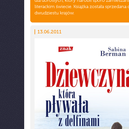
dla dorosłych, który narobił sporo zamieszan
literackim świecie. Książka została sprzedana 
dwudziestu krajów.
13.06.2011