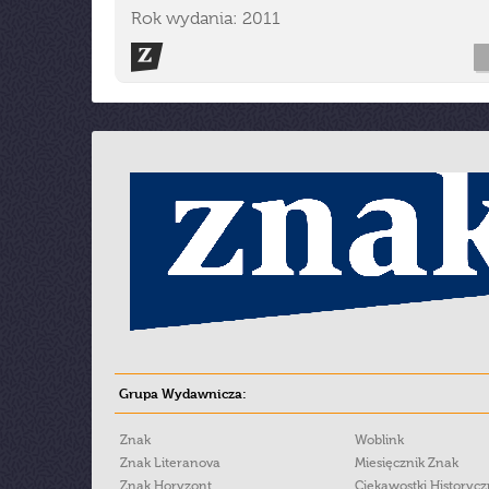
Rok wydania: 2011
Grupa Wydawnicza:
Znak
Woblink
Znak Literanova
Miesięcznik Znak
Znak Horyzont
Ciekawostki Historyc