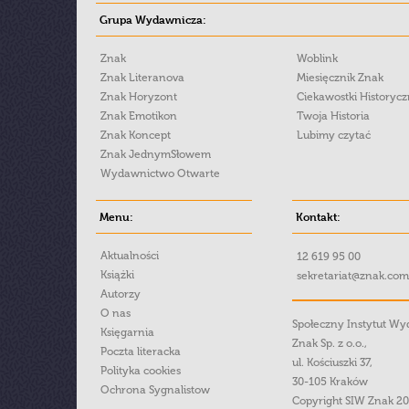
Grupa Wydawnicza:
Znak
Woblink
Znak Literanova
Miesięcznik Znak
Znak Horyzont
Ciekawostki Historyc
Znak Emotikon
Twoja Historia
Znak Koncept
Lubimy czytać
Znak JednymSłowem
Wydawnictwo Otwarte
Menu:
Kontakt:
Aktualności
12 619 95 00
Książki
sekretariat@znak.com
Autorzy
O nas
Społeczny Instytut W
Księgarnia
Znak Sp. z o.o.,
Poczta literacka
ul. Kościuszki 37,
Polityka cookies
30-105 Kraków
Ochrona Sygnalistow
Copyright SIW Znak 2