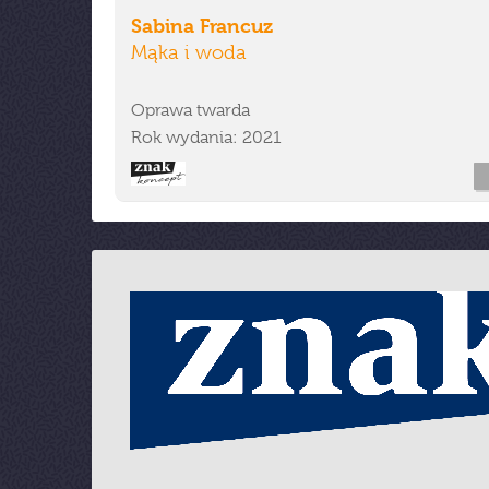
Sabina Francuz
Mąka i woda
Oprawa twarda
Rok wydania: 2021