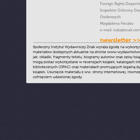
Foreign Rights Depart
Inspektor Ochrony Da
Osobowych
Magdalena Heczko
e-mail:
iodo@znak.com
newsletter >
Społeczny Instytut Wydawniczy Znak wyraża zgodę na wykorzy
materiałów dostępnych aktualnie na stronie www.wydawnictwoz
jak: okładki, fragmenty tekstu, biogramy autorów oraz opisy ksią
mogą zostać wykorzystane w recenzjach książek, katalogach i
bibliotecznych (OPAC) oraz materiałach promujących legalną dy
książek. Usunięcie materiału z ww. strony internetowej, równoz
cofnięciem udzielonej zgody.