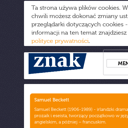
Ta strona używa plików cookies. W
chwili możesz dokonać zmiany us
przeglądarki dotyczących cookies
-
informacji na ten temat znajdziesz
polityce prywatności
.
ME
Samuel Beckett
Samuel Beckett (1906-1989) - irlandzki drama
prozaik i eseista, tworzący początkowo w jęz
angielskim, a później – francuskim.