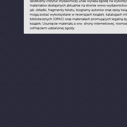
Społeczny Instytut Wydawniczy Znak wyraża zgodę na wykorzy
materiałów dostępnych aktualnie na stronie www.wydawnictwoz
jak: okładki, fragmenty tekstu, biogramy autorów oraz opisy ksią
mogą zostać wykorzystane w recenzjach książek, katalogach i
bibliotecznych (OPAC) oraz materiałach promujących legalną dy
książek. Usunięcie materiału z ww. strony internetowej, równoz
cofnięciem udzielonej zgody.