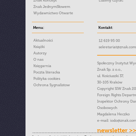
Znak Koncept
Lubimy czytać
Znak JednymSłowem
Wydawnictwo Otwarte
Menu:
Kontakt:
Aktualności
12 619 95 00
Książki
sekretariat@znak.com
Autorzy
O nas
Społeczny Instytut W
Księgarnia
Znak Sp. z o.o.,
Poczta literacka
ul. Kościuszki 37,
Polityka cookies
30-105 Kraków
Ochrona Sygnalistow
Copyright SIW Znak 2
Foreign Rights Depart
Inspektor Ochrony Da
Osobowych
Magdalena Heczko
e-mail:
iodo@znak.com
newsletter >