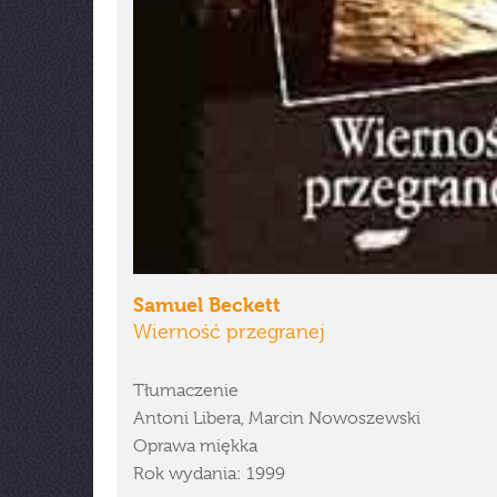
Samuel Beckett
Wierność przegranej
Tłumaczenie
Antoni Libera, Marcin Nowoszewski
Oprawa miękka
Rok wydania: 1999