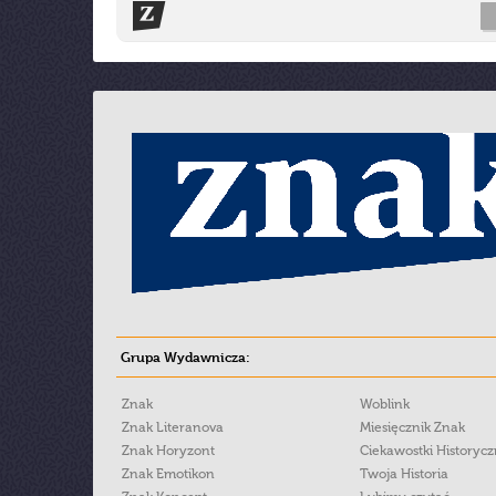
Grupa Wydawnicza:
Znak
Woblink
Znak Literanova
Miesięcznik Znak
Znak Horyzont
Ciekawostki Historyc
Znak Emotikon
Twoja Historia