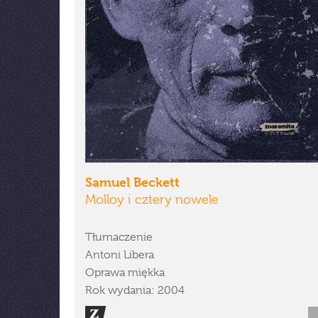
Samuel Beckett
Molloy i cztery nowele
Tłumaczenie
Antoni Libera
Oprawa miękka
Rok wydania: 2004