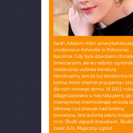
Sarah Addison Allen amerykańska pi
urodzona w Asheville w Północnej
Karolinie. Gdy była dzieckiem chciał
śmieciarzem, ale ku radości czytelni
ostatecznie wybrała literaturę.
Nieobojętny jest jej los bezdomnych
kotów, które chętnie przygarnia i sz
dla nich nowego domu. W 2011 rok
zdiagnozowano u niej raka piersi, po
intensywnej chemioterapii wróciła d
zdrowia i już pracuje nad kolejną
powieścią. Jest autorką pięciu książe
Słodki zapach brzoskwiń, Słodki
m.in.
świat Julii, Magiczny ogród.