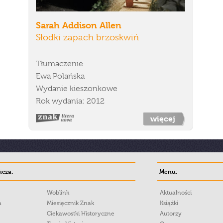
Sarah Addison Allen
Słodki zapach brzoskwiń
Tłumaczenie
Ewa Polańska
Wydanie kieszonkowe
Rok wydania: 2012
więcej
cza:
Menu:
Woblink
Aktualności
a
Miesięcznik Znak
Książki
Ciekawostki Historyczne
Autorzy