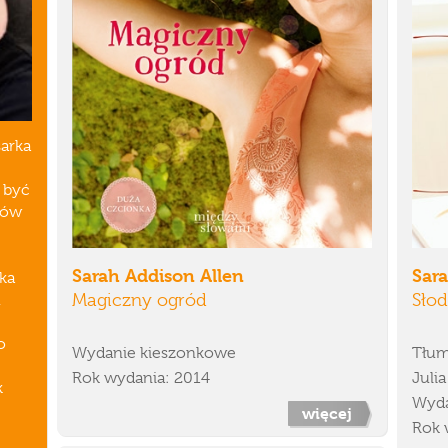
sarka
a być
ków
Sarah Addison Allen
Sar
uka
Magiczny ogród
Słod
u
o
Wydanie kieszonkowe
Tłum
Rok wydania: 2014
Juli
k
Wyda
więcej
Rok 