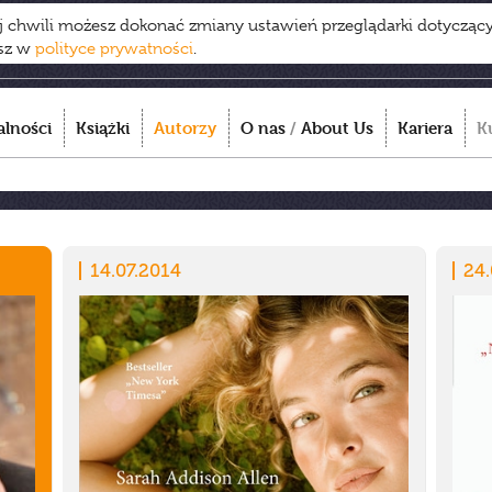
ej chwili możesz dokonać zmiany ustawień przeglądarki dotycząc
esz w
polityce prywatności
.
alności
Książki
Autorzy
O nas
/
About Us
Kariera
K
14.07.2014
24.