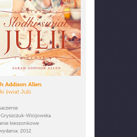
ah Addison Allen
ki świat Julii
aczenie
a Gryszczuk-Wicijowska
nie kieszonkowe
wydania: 2012