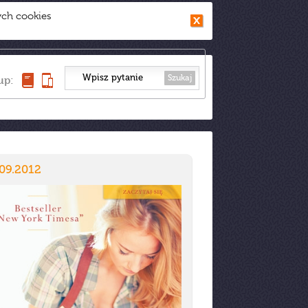
ych cookies
Szukaj
up:
09.2012