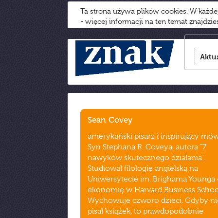
Ta strona używa plików cookies. W każd
- więcej informacji na ten temat znajdzi
Aktu
Sean Covey
amerykański pisarz i inspirujący mów
Syn Stephana R. Coveya, autora "7
nawyków skutecznego działania".
Studiował filologię angielską na
Uniwersytecie im. Brighama Younga 
ekonomię w Harvard Business Schoo
Wychowuje czworo dzieci. Gdyby ni
pisał książek, to prawdopodobnie