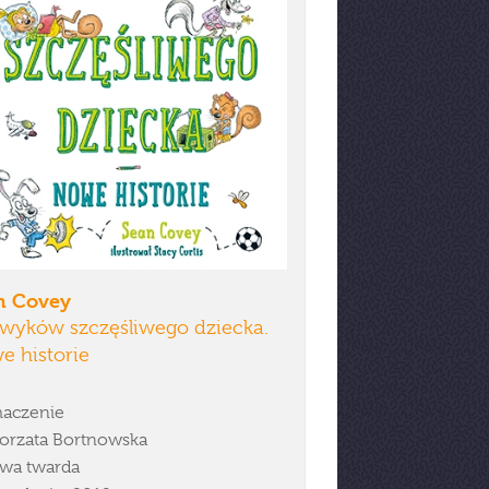
n Covey
awyków szczęśliwego dziecka.
e historie
aczenie
orzata Bortnowska
wa twarda