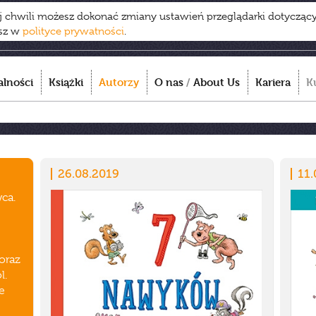
ej chwili możesz dokonać zmiany ustawień przeglądarki dotycząc
esz w
polityce prywatności
.
alności
Książki
Autorzy
O nas
/
About Us
Kariera
K
26.08.2019
11.
ca.
oraz
l.
e