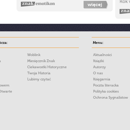
Rok 
więcej
cza:
Menu:
Woblink
Aktualności
a
Miesięcznik Znak
Książki
Ciekawostki Historyczne
Autorzy
Twoja Historia
O nas
Lubimy czytać
Księgarnia
łowem
Poczta literacka
Otwarte
Polityka cookies
Ochrona Sygnalistow