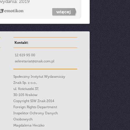
wydania: 2019
więcej
Kontakt:
12 619 95 00
sekretariat@znak.com.pl
Społeczny Instytut Wydawniczy
Znak Sp. z o.o.,
ul. Kościuszki 37,
30-105 Kraków
Copyright SIW Znak 2014
Foreign Rights Department
Inspektor Ochrony Danych
Osobowych
Magdalena Heczko