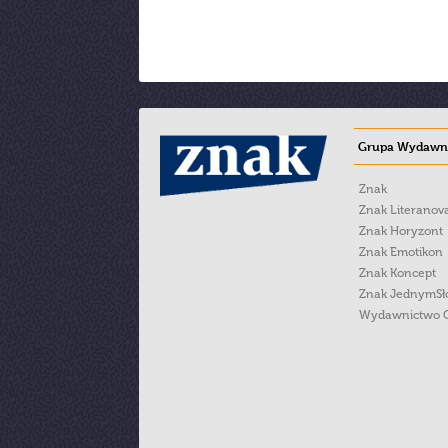
Grupa Wydawni
Znak
Znak Literanov
Znak Horyzont
Znak Emotikon
Znak Koncept
Znak JednymS
Wydawnictwo 