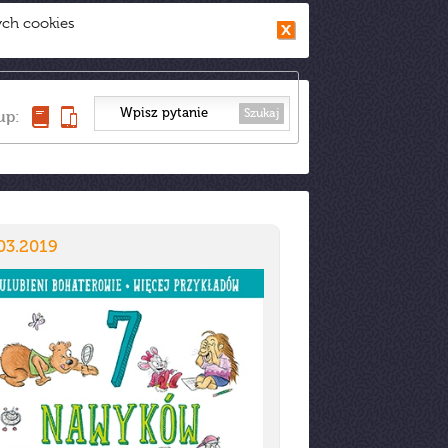
ych cookies
Szukaj
up:
03.2019