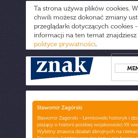
Ta strona używa plików cookies. W
chwili możesz dokonać zmiany us
przeglądarki dotyczących cookies
-
informacji na ten temat znajdziesz
polityce prywatności
.
ME
Sławomir Zagórski
Sławomir Zagórski - Łemkowski historyk i dz
piszący o historii polskiej wojskowości XX wi
Wybitny znawca działań zbrojnych na rzekac