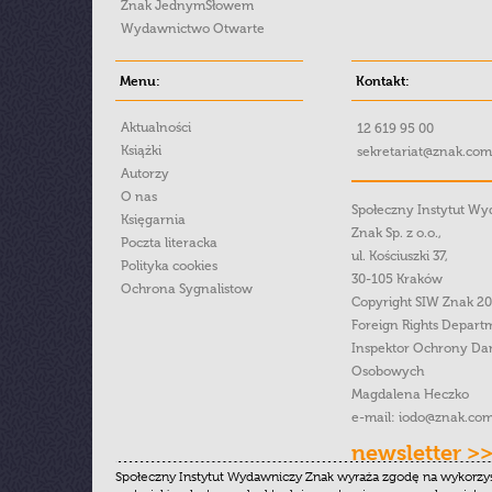
Znak JednymSłowem
Wydawnictwo Otwarte
Menu:
Kontakt:
Aktualności
12 619 95 00
Książki
sekretariat@znak.com
Autorzy
O nas
Społeczny Instytut W
Księgarnia
Znak Sp. z o.o.,
Poczta literacka
ul. Kościuszki 37,
Polityka cookies
30-105 Kraków
Ochrona Sygnalistow
Copyright SIW Znak 2
Foreign Rights Depart
Inspektor Ochrony Da
Osobowych
Magdalena Heczko
e-mail:
iodo@znak.com
newsletter >
Społeczny Instytut Wydawniczy Znak wyraża zgodę na wykorzy