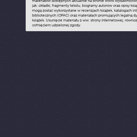
materiałów dostępnych aktualnie na stronie www.wydawnictwoz
jak: okładki, fragmenty tekstu, biogramy autorów oraz opisy ksią
mogą zostać wykorzystane w recenzjach książek, katalogach i
bibliotecznych (OPAC) oraz materiałach promujących legalną dy
książek. Usunięcie materiału z ww. strony internetowej, równoz
cofnięciem udzielonej zgody.