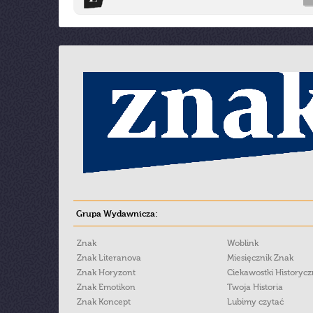
Grupa Wydawnicza:
Znak
Woblink
Znak Literanova
Miesięcznik Znak
Znak Horyzont
Ciekawostki Historyc
Znak Emotikon
Twoja Historia
Znak Koncept
Lubimy czytać