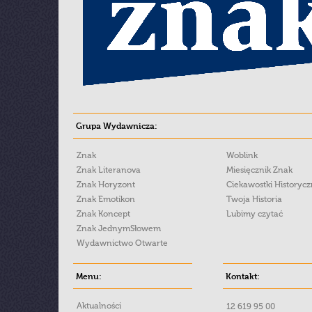
Grupa Wydawnicza:
Znak
Woblink
Znak Literanova
Miesięcznik Znak
Znak Horyzont
Ciekawostki Historyc
Znak Emotikon
Twoja Historia
Znak Koncept
Lubimy czytać
Znak JednymSłowem
Wydawnictwo Otwarte
Menu:
Kontakt:
Aktualności
12 619 95 00