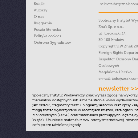
Książki
sekretariat@znak.com
Autorzy
O nas
Społeczny Instytut W
Księgarnia
Znak Sp. z o.o.,
Poczta literacka
ul. Kościuszki 37,
Polityka cookies
30-105 Kraków
Ochrona Sygnalistow
Copyright SIW Znak 2
Foreign Rights Depart
Inspektor Ochrony Da
Osobowych
Magdalena Heczko
e-mail:
iodo@znak.com
newsletter >
Społeczny Instytut Wydawniczy Znak wyraża zgodę na wykorzy
materiałów dostępnych aktualnie na stronie www.wydawnictwoz
jak: okładki, fragmenty tekstu, biogramy autorów oraz opisy ksią
mogą zostać wykorzystane w recenzjach książek, katalogach i
bibliotecznych (OPAC) oraz materiałach promujących legalną dy
książek. Usunięcie materiału z ww. strony internetowej, równoz
cofnięciem udzielonej zgody.