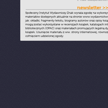
newsletter >
Społeczny Instytut Wydawniczy Znak wyraża zgodę na wykorzy
materiałów dostępnych aktualnie na stronie www.wydawnictwoz
jak: okładki, fragmenty tekstu, biogramy autorów oraz opisy ksią
mogą zostać wykorzystane w recenzjach książek, katalogach i
bibliotecznych (OPAC) oraz materiałach promujących legalną dy
książek. Usunięcie materiału z ww. strony internetowej, równoz
cofnięciem udzielonej zgody.