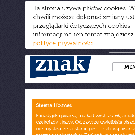
Ta strona używa plików cookies. W
chwili możesz dokonać zmiany us
przeglądarki dotyczących cookies
-
informacji na ten temat znajdziesz
polityce prywatności
.
ME
Steena Holmes
kanadyjska pisarka, matka trzech córek, amat
czekolady i kawy. Od zawsze uwielbiała pisać,
nie myślała, że zostanie pełnoetatową pisarką