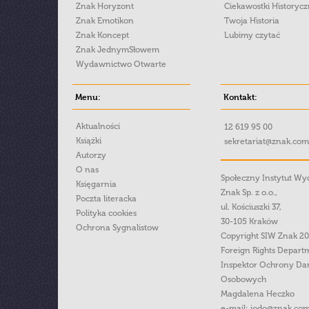
Znak Horyzont
Ciekawostki Historyc
Znak Emotikon
Twoja Historia
Znak Koncept
Lubimy czytać
Znak JednymSłowem
Wydawnictwo Otwarte
Menu:
Kontakt:
Aktualności
12 619 95 00
Książki
sekretariat@znak.com
Autorzy
O nas
Społeczny Instytut W
Księgarnia
Znak Sp. z o.o.,
Poczta literacka
ul. Kościuszki 37,
Polityka cookies
30-105 Kraków
Ochrona Sygnalistow
Copyright SIW Znak 2
Foreign Rights Depart
Inspektor Ochrony Da
Osobowych
Magdalena Heczko
e-mail:
iodo@znak.com