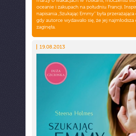
marzy o wakacjach w Toskanii, moczeniu st
oceanie i zakupach na południu Francji. Inspi
napisania „Szukając Emmy” była przerażająca 
gdy autorce wydawało się, że jej najmłodsza 
zaginęła.
19.08.2013