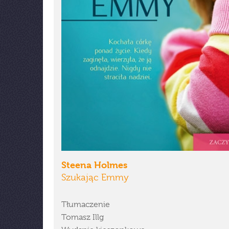
Steena Holmes
Szukając Emmy
Tłumaczenie
Tomasz Illg