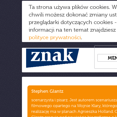
Ta strona używa plików cookies. W
chwili możesz dokonać zmiany us
przeglądarki dotyczących cookies
-
informacji na ten temat znajdziesz
polityce prywatności
.
ME
Stephen Glantz
scenarzysta i pisarz. Jest autorem scenariusz
filmowego opartego na Wojnie Klary, któreg
realizację ma w planach Agnieszka Holland. 