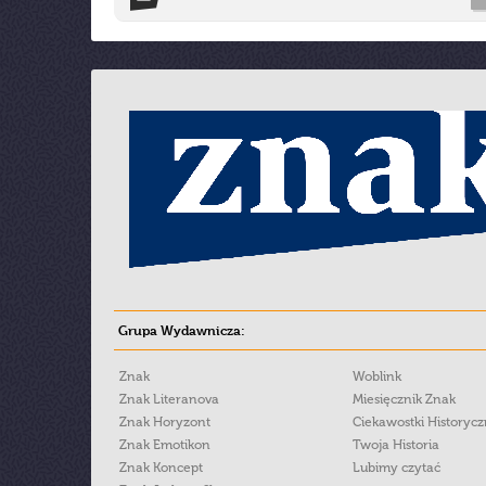
Grupa Wydawnicza:
Znak
Woblink
Znak Literanova
Miesięcznik Znak
Znak Horyzont
Ciekawostki Historyc
Znak Emotikon
Twoja Historia
Znak Koncept
Lubimy czytać