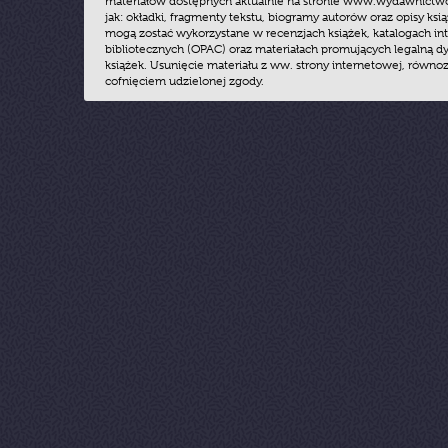
materiałów dostępnych aktualnie na stronie www.wydawnictwoz
jak: okładki, fragmenty tekstu, biogramy autorów oraz opisy ksią
mogą zostać wykorzystane w recenzjach książek, katalogach i
bibliotecznych (OPAC) oraz materiałach promujących legalną dy
książek. Usunięcie materiału z ww. strony internetowej, równoz
cofnięciem udzielonej zgody.