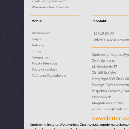
Znak JednymSłowem
Wydawnictwo Otwarte
Menu:
Kontakt:
Aktualności
12 619 95 00
Książki
sekretariat@znak.com
Autorzy
O nas
Społeczny Instytut W
Księgarnia
Znak Sp. z o.o.,
Poczta literacka
ul. Kościuszki 37,
Polityka cookies
30-105 Kraków
Ochrona Sygnalistow
Copyright SIW Znak 2
Foreign Rights Depart
Inspektor Ochrony Da
Osobowych
Magdalena Heczko
e-mail:
iodo@znak.com
newsletter >
Społeczny Instytut Wydawniczy Znak wyraża zgodę na wykorzy