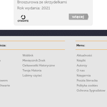
Broszurowa ze skrzydełkami
Rok wydania: 2021
więcej
cza:
Menu:
Woblink
Aktualności
a
Miesięcznik Znak
Książki
Ciekawostki Historyczne
Autorzy
Twoja Historia
O nas
Lubimy czytać
Księgarnia
łowem
Poczta literacka
Otwarte
Polityka cookies
Ochrona Sygnalistow