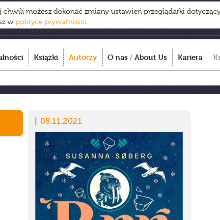
ej chwili możesz dokonać zmiany ustawień przeglądarki dotycząc
esz w
polityce prywatności
.
alności
Książki
Autorzy
O nas
/
About Us
Kariera
K
08.11.2021