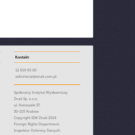
Kontakt:
12 619 95 00
sekretariat@znak.com.pl
Społeczny Instytut Wydawniczy
Znak Sp. z o.o.,
ul. Kościuszki 37,
30-105 Kraków
Copyright SIW Znak 2014
Foreign Rights Department
Inspektor Ochrony Danych