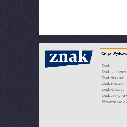
Grupa Wydawni
Znak
Znak Literanov
Znak Horyzont
Znak Emotikon
Znak Koncept
Znak JednymS
Wydawnictwo 