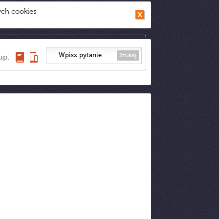
ych cookies
Szukaj
up: