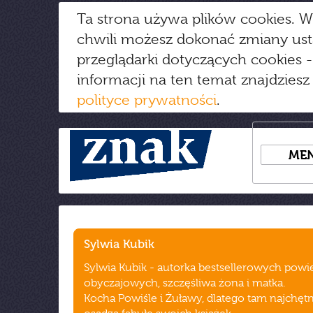
Ta strona używa plików cookies. W
chwili możesz dokonać zmiany us
przeglądarki dotyczących cookies
-
informacji na ten temat znajdziesz
polityce prywatności
.
ME
Sylwia Kubik
Sylwia Kubik - autorka bestsellerowych powi
obyczajowych, szczęśliwa żona i matka.
Kocha Powiśle i Żuławy, dlatego tam najchętn