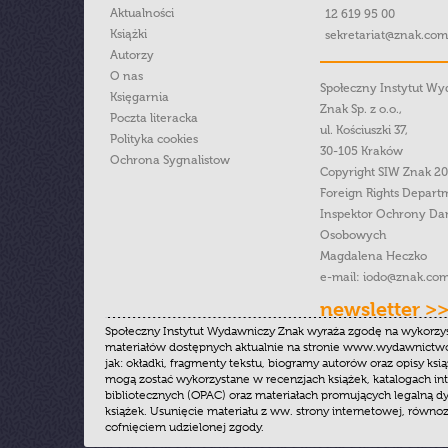
Aktualności
12 619 95 00
Książki
sekretariat@znak.com
Autorzy
O nas
Społeczny Instytut W
Księgarnia
Znak Sp. z o.o.,
Poczta literacka
ul. Kościuszki 37,
Polityka cookies
30-105 Kraków
Ochrona Sygnalistow
Copyright SIW Znak 2
Foreign Rights Depart
Inspektor Ochrony Da
Osobowych
Magdalena Heczko
e-mail:
iodo@znak.com
newsletter >
Społeczny Instytut Wydawniczy Znak wyraża zgodę na wykorzy
materiałów dostępnych aktualnie na stronie www.wydawnictwoz
jak: okładki, fragmenty tekstu, biogramy autorów oraz opisy ksią
mogą zostać wykorzystane w recenzjach książek, katalogach i
bibliotecznych (OPAC) oraz materiałach promujących legalną dy
książek. Usunięcie materiału z ww. strony internetowej, równoz
cofnięciem udzielonej zgody.