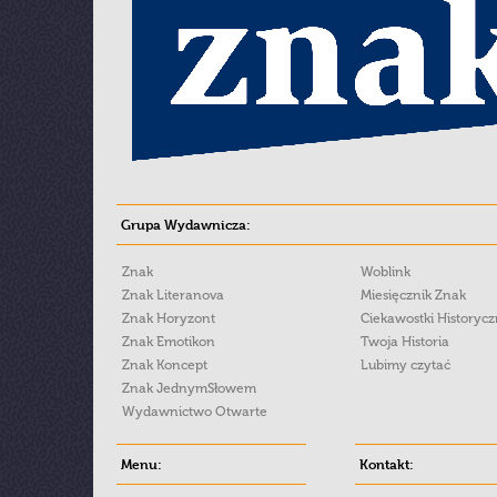
Grupa Wydawnicza:
Znak
Woblink
Znak Literanova
Miesięcznik Znak
Znak Horyzont
Ciekawostki Historyc
Znak Emotikon
Twoja Historia
Znak Koncept
Lubimy czytać
Znak JednymSłowem
Wydawnictwo Otwarte
Menu:
Kontakt: