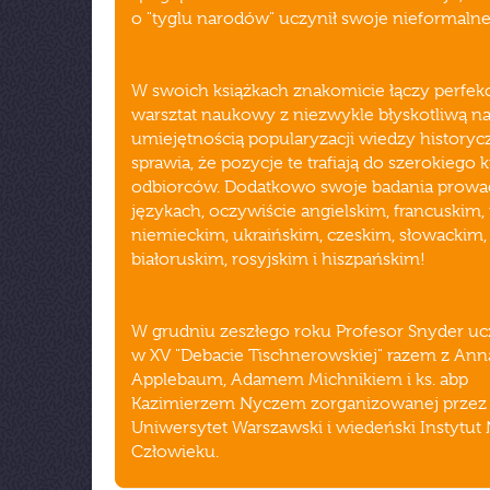
o "tyglu narodów" uczynił swoje nieformalne
W swoich książkach znakomicie łączy perfek
warsztat naukowy z niezwykle błyskotliwą nar
umiejętnością popularyzacji wiedzy historycz
sprawia, że pozycje te trafiają do szerokiego 
odbiorców. Dodatkowo swoje badania prowa
językach, oczywiście angielskim, francuskim,
niemieckim, ukraińskim, czeskim, słowackim,
białoruskim, rosyjskim i hiszpańskim!
W grudniu zeszłego roku Profesor Snyder uc
w XV "Debacie Tischnerowskiej" razem z Ann
Applebaum, Adamem Michnikiem i ks. abp
Kazimierzem Nyczem zorganizowanej przez
Uniwersytet Warszawski i wiedeński Instytut
Człowieku.