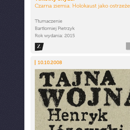
Czarna ziemia. Holokaust jako ostrzeż
Tłumaczenie
Bartłomiej Pietrzyk
Rok wydania: 2015
10.10.2008