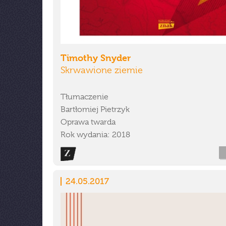
Timothy Snyder
Skrwawione ziemie
Tłumaczenie
Bartłomiej Pietrzyk
Oprawa twarda
Rok wydania: 2018
24.05.2017