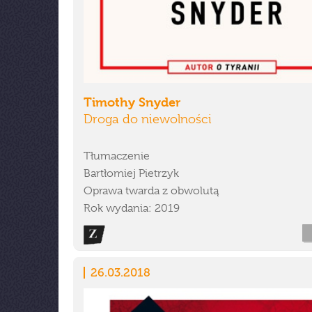
Timothy Snyder
Droga do niewolności
Tłumaczenie
Bartłomiej Pietrzyk
Oprawa twarda z obwolutą
Rok wydania: 2019
26.03.2018