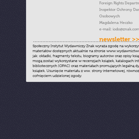
Foreign Rights Depart
Inspektor Ochrony Da
Osobowych
Magdalena Heczko
e-mail:
iodo@znak.com
newsletter >
Społeczny Instytut Wydawniczy Znak wyraża zgodę na wykorzy
materiałów dostępnych aktualnie na stronie www.wydawnictwoz
jak: okładki, fragmenty tekstu, biogramy autorów oraz opisy ksią
mogą zostać wykorzystane w recenzjach książek, katalogach i
bibliotecznych (OPAC) oraz materiałach promujących legalną dy
książek. Usunięcie materiału z ww. strony internetowej, równoz
cofnięciem udzielonej zgody.