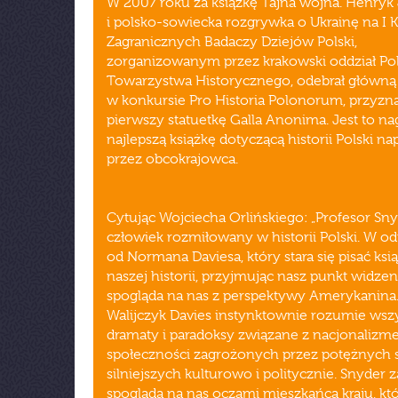
W 2007 roku za książkę Tajna wojna. Henryk
i polsko-sowiecka rozgrywka o Ukrainę na I 
Zagranicznych Badaczy Dziejów Polski,
zorganizowanym przez krakowski oddział Po
Towarzystwa Historycznego, odebrał główną
w konkursie Pro Historia Polonorum, przyzn
pierwszy statuetkę Galla Anonima. Jest to na
najlepszą książkę dotyczącą historii Polski na
przez obcokrajowca.
Cytując Wojciecha Orlińskiego: „Profesor Sny
człowiek rozmiłowany w historii Polski. W o
od Normana Daviesa, który stara się pisać ksią
naszej historii, przyjmując nasz punkt widzen
spogląda na nas z perspektywy Amerykanina.
Walijczyk Davies instynktownie rozumie wszy
dramaty i paradoksy związane z nacjonaliz
społeczności zagrożonych przez potężnych 
silniejszych kulturowo i politycznie. Snyder z
spogląda na nas oczami mieszkańca kraju, któ