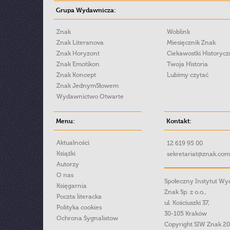
Grupa Wydawnicza:
Znak
Woblink
Znak Literanova
Miesięcznik Znak
Znak Horyzont
Ciekawostki Historyc
Znak Emotikon
Twoja Historia
Znak Koncept
Lubimy czytać
Znak JednymSłowem
Wydawnictwo Otwarte
Menu:
Kontakt:
Aktualności
12 619 95 00
Książki
sekretariat@znak.com
Autorzy
O nas
Społeczny Instytut W
Księgarnia
Znak Sp. z o.o.,
Poczta literacka
ul. Kościuszki 37,
Polityka cookies
30-105 Kraków
Ochrona Sygnalistow
Copyright SIW Znak 2