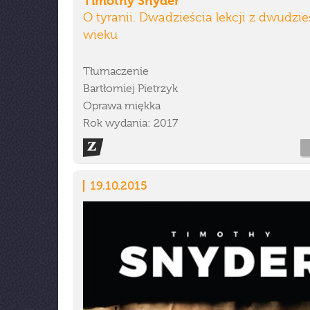
Timothy Snyder
O tyranii. Dwadzieścia lekcji z dwudzi
wieku
Tłumaczenie
Bartłomiej Pietrzyk
Oprawa miękka
Rok wydania: 2017
19.10.2015