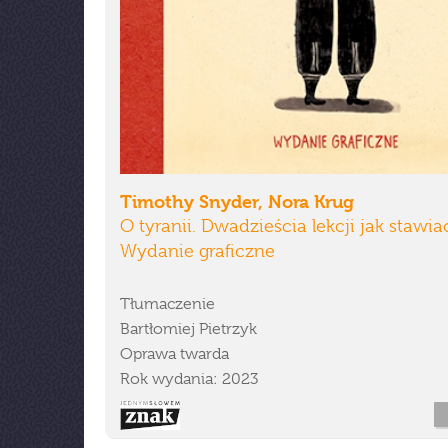
Timothy Snyder, Nora Krug
O tyranii. Dwadzieścia lekcji jak stawia
Wydanie graficzne
Tłumaczenie
Bartłomiej Pietrzyk
Oprawa twarda
Rok wydania: 2023