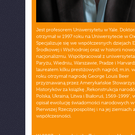
Jest profesorem Uniwersytetu w Yale. Doktor
otrzymał w 1997 roku na Uniwersytecie w Ox
Specjalizuje się we współczesnych dziejach 
Środkowej i Wschodniej oraz w historii now
nacjonalizmu. Współpracował z uniwersytet
Paryżu, Wiedniu, Warszawie, Pradze i Harvardz
laureatem kilku prestiżowych nagród, m.in. 
roku otrzymał nagrodę George Louis Beer
przyznawaną przez Amerykańskie Stowarzys
Historyków za książkę „Rekonstrukcja narod
Polska, Ukraina, Litwa i Białoruś, 1569-1999", 
opisał ewolucję świadomości narodowych w
Pierwszej Rzeczypospolitej i na jej ziemiach 
współczesności.