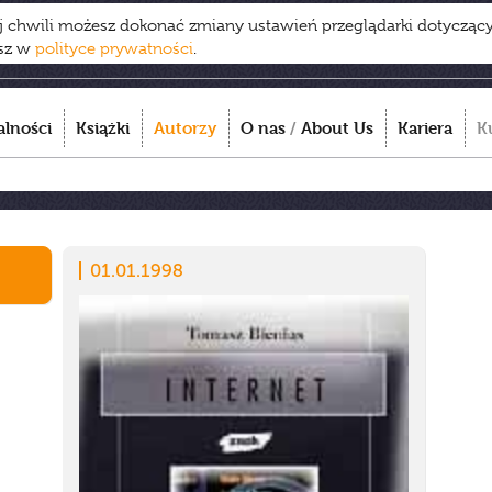
ej chwili możesz dokonać zmiany ustawień przeglądarki dotycząc
esz w
polityce prywatności
.
alności
Książki
Autorzy
O nas
/
About Us
Kariera
K
01.01.1998