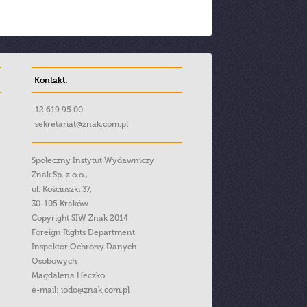
Kontakt:
12 619 95 00
sekretariat@znak.com.pl
Społeczny Instytut Wydawniczy
Znak Sp. z o.o.,
ul. Kościuszki 37,
30-105 Kraków
Copyright SIW Znak 2014
Foreign Rights Department
Inspektor Ochrony Danych
Osobowych
Magdalena Heczko
e-mail:
iodo@znak.com.pl