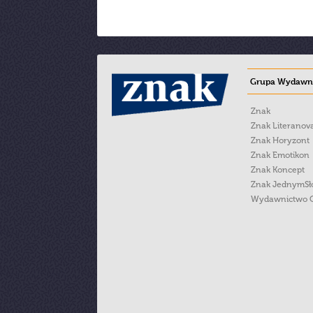
Grupa Wydawni
Znak
Znak Literanov
Znak Horyzont
Znak Emotikon
Znak Koncept
Znak JednymS
Wydawnictwo 