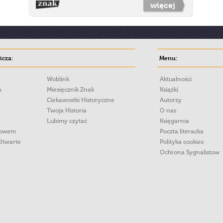
więcej
cza:
Menu:
Woblink
Aktualności
a
Miesięcznik Znak
Książki
Ciekawostki Historyczne
Autorzy
Twoja Historia
O nas
Lubimy czytać
Księgarnia
łowem
Poczta literacka
Otwarte
Polityka cookies
Ochrona Sygnalistow