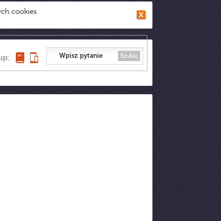
ych cookies
Szukaj
up: