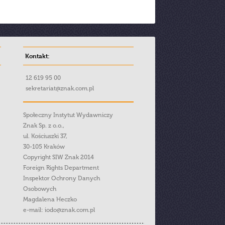
Kontakt:
12 619 95 00
sekretariat@znak.com.pl
Społeczny Instytut Wydawniczy
Znak Sp. z o.o.,
ul. Kościuszki 37,
30-105 Kraków
Copyright SIW Znak 2014
Foreign Rights Department
Inspektor Ochrony Danych
Osobowych
Magdalena Heczko
e-mail:
iodo@znak.com.pl