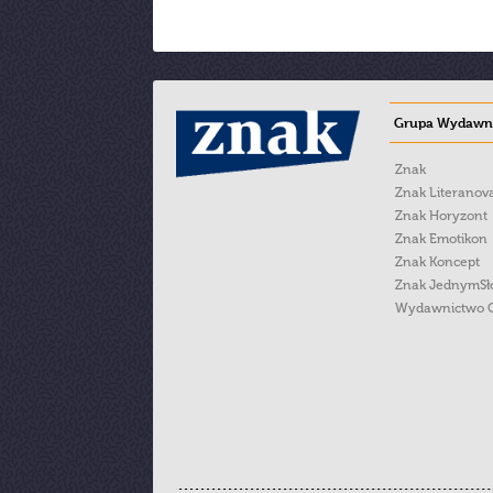
Grupa Wydawni
Znak
Znak Literanov
Znak Horyzont
Znak Emotikon
Znak Koncept
Znak JednymS
Wydawnictwo 