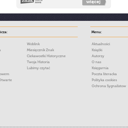
więcej
cza:
Menu:
Woblink
Aktualności
a
Miesięcznik Znak
Książki
Ciekawostki Historyczne
Autorzy
Twoja Historia
O nas
Lubimy czytać
Księgarnia
łowem
Poczta literacka
Otwarte
Polityka cookies
Ochrona Sygnalistow