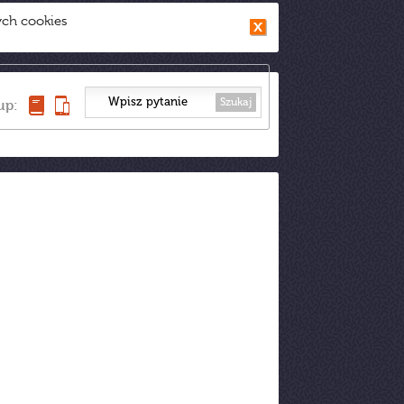
ych cookies
Szukaj
up: