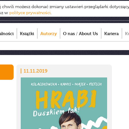
ej chwili możesz dokonać zmiany ustawień przeglądarki dotycząc
esz w
polityce prywatności
.
alności
Książki
Autorzy
O nas
/
About Us
Kariera
K
11.11.2019