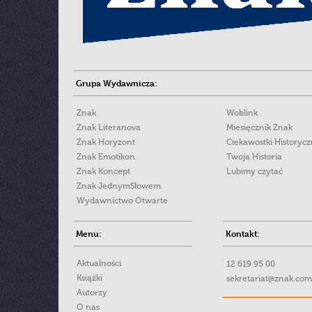
Grupa Wydawnicza:
Znak
Woblink
Znak Literanova
Miesięcznik Znak
Znak Horyzont
Ciekawostki Historyc
Znak Emotikon
Twoja Historia
Znak Koncept
Lubimy czytać
Znak JednymSłowem
Wydawnictwo Otwarte
Menu:
Kontakt:
Aktualności
12 619 95 00
Książki
sekretariat@znak.com
Autorzy
O nas