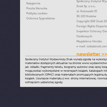
Społeczny Instytut W
Księgarnia
Znak Sp. z o.o.,
Poczta literacka
ul. Kościuszki 37,
Polityka cookies
30-105 Kraków
Ochrona Sygnalistow
Copyright SIW Znak 2
Foreign Rights Depart
Inspektor Ochrony Da
Osobowych
Magdalena Heczko
e-mail:
iodo@znak.com
newsletter >
Społeczny Instytut Wydawniczy Znak wyraża zgodę na wykorzy
materiałów dostępnych aktualnie na stronie www.wydawnictwoz
jak: okładki, fragmenty tekstu, biogramy autorów oraz opisy ksią
mogą zostać wykorzystane w recenzjach książek, katalogach i
bibliotecznych (OPAC) oraz materiałach promujących legalną dy
książek. Usunięcie materiału z ww. strony internetowej, równoz
cofnięciem udzielonej zgody.