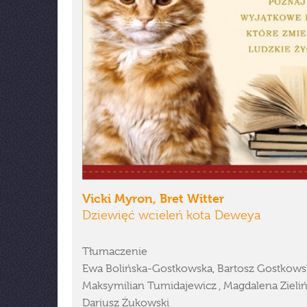
Vicki Myron, Bret Witter
Dziewięć wcieleń kota Deweya
Tłumaczenie
Ewa Bolińska-Gostkowska, Bartosz Gostkowsk
Maksymilian Tumidajewicz , Magdalena Zieliń
Dariusz Żukowski