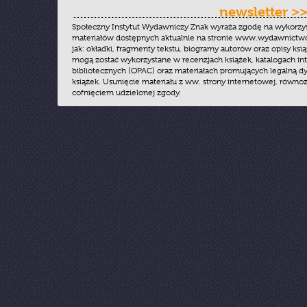
newsletter >
Społeczny Instytut Wydawniczy Znak wyraża zgodę na wykorzy
materiałów dostępnych aktualnie na stronie www.wydawnictwoz
jak: okładki, fragmenty tekstu, biogramy autorów oraz opisy ksią
mogą zostać wykorzystane w recenzjach książek, katalogach i
bibliotecznych (OPAC) oraz materiałach promujących legalną dy
książek. Usunięcie materiału z ww. strony internetowej, równoz
cofnięciem udzielonej zgody.