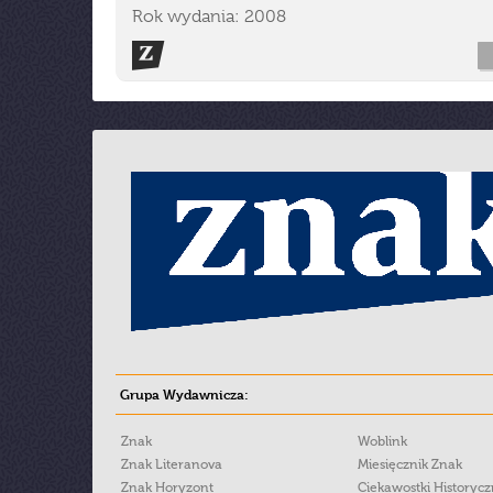
Rok wydania: 2008
Grupa Wydawnicza:
Znak
Woblink
Znak Literanova
Miesięcznik Znak
Znak Horyzont
Ciekawostki Historyc