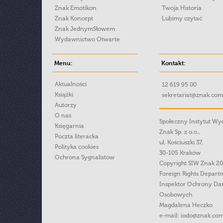
Znak Emotikon
Twoja Historia
Znak Koncept
Lubimy czytać
Znak JednymSłowem
Wydawnictwo Otwarte
Menu:
Kontakt:
Aktualności
12 619 95 00
Książki
sekretariat@znak.com
Autorzy
O nas
Społeczny Instytut W
Księgarnia
Znak Sp. z o.o.,
Poczta literacka
ul. Kościuszki 37,
Polityka cookies
30-105 Kraków
Ochrona Sygnalistow
Copyright SIW Znak 2
Foreign Rights Depart
Inspektor Ochrony Da
Osobowych
Magdalena Heczko
e-mail:
iodo@znak.com