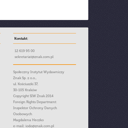
Kontakt:
12 619 95 00
sekretariat@znak.com.pl
Społeczny Instytut Wydawniczy
Znak Sp. z o.o.,
ul. Kościuszki 37,
30-105 Kraków
Copyright SIW Znak 2014
Foreign Rights Department
Inspektor Ochrony Danych
Osobowych
Magdalena Heczko
e-mail:
iodo@znak.com.pl