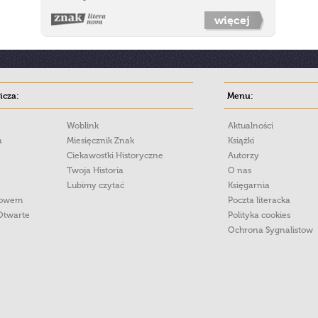
więcej
cza:
Menu:
Woblink
Aktualności
a
Miesięcznik Znak
Książki
Ciekawostki Historyczne
Autorzy
Twoja Historia
O nas
Lubimy czytać
Księgarnia
łowem
Poczta literacka
Otwarte
Polityka cookies
Ochrona Sygnalistow