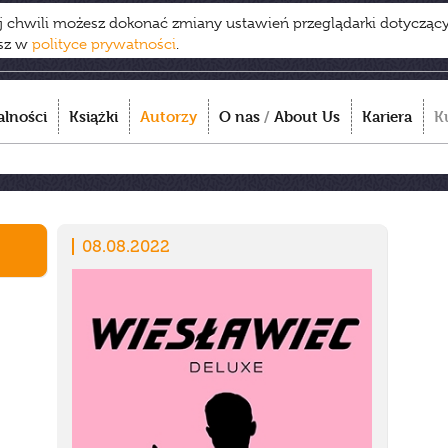
ej chwili możesz dokonać zmiany ustawień przeglądarki dotycząc
esz w
polityce prywatności
.
alności
Książki
Autorzy
O nas
/
About Us
Kariera
K
08.08.2022