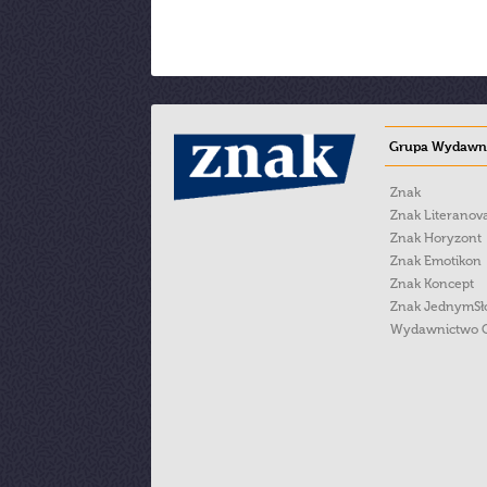
Grupa Wydawni
Znak
Znak Literanov
Znak Horyzont
Znak Emotikon
Znak Koncept
Znak JednymS
Wydawnictwo 