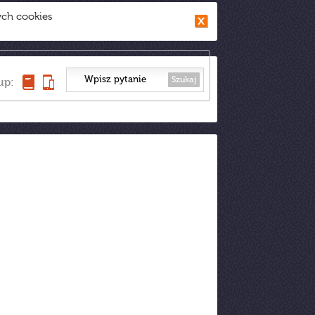
ych cookies
Szukaj
up: