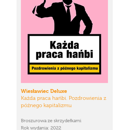
Wiesławiec Deluxe
Każda praca hańbi. Pozdrowienia z
późnego kapitalizmu
Broszurowa ze skrzydełkami
Rok wydania: 2022