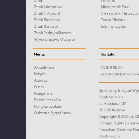
Znak
Woblink
Znak Literanova
Miesięcznik Znak
Znak Horyzont
Ciekawostki Historyc
Znak Emotikon
Twoja Historia
Znak Koncept
Lubimy czytać
Znak JednymSłowem
Wydawnictwo Otwarte
Menu:
Kontakt:
Aktualności
12 619 95 00
Książki
sekretariat@znak.com
Autorzy
O nas
Społeczny Instytut W
Księgarnia
Znak Sp. z o.o.,
Poczta literacka
ul. Kościuszki 37,
Polityka cookies
30-105 Kraków
Ochrona Sygnalistow
Copyright SIW Znak 2
Foreign Rights Depart
Inspektor Ochrony Da
Osobowych