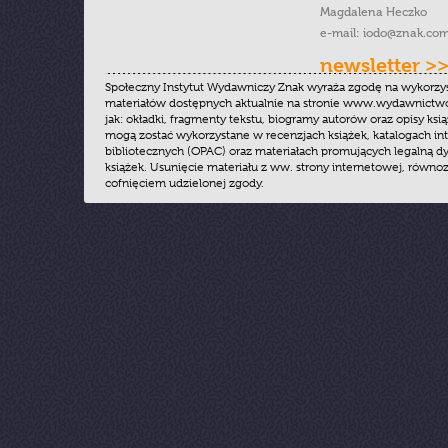
Magdalena Heczko
e-mail:
iodo@znak.com
newsletter >
Społeczny Instytut Wydawniczy Znak wyraża zgodę na wykorzy
materiałów dostępnych aktualnie na stronie www.wydawnictwoz
jak: okładki, fragmenty tekstu, biogramy autorów oraz opisy ksią
mogą zostać wykorzystane w recenzjach książek, katalogach i
bibliotecznych (OPAC) oraz materiałach promujących legalną dy
książek. Usunięcie materiału z ww. strony internetowej, równoz
cofnięciem udzielonej zgody.