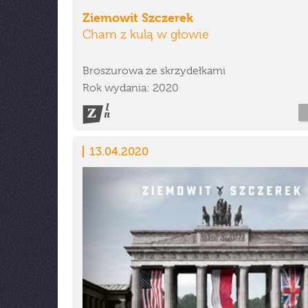
Ziemowit Szczerek
Cham z kulą w głowie
Broszurowa ze skrzydełkami
Rok wydania: 2020
13.04.2020