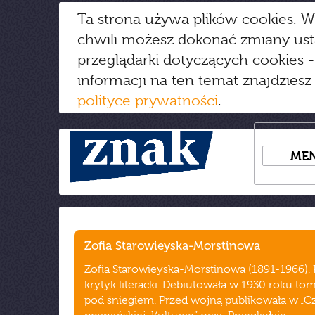
Ta strona używa plików cookies. W
chwili możesz dokonać zmiany us
przeglądarki dotyczących cookies
-
informacji na ten temat znajdziesz
polityce prywatności
.
ME
Zofia Starowieyska-Morstinowa
Zofia Starowieyska-Morstinowa (1891-1966). P
krytyk literacki. Debiutowała w 1930 roku t
pod śniegiem. Przed wojną publikowała w „Cza