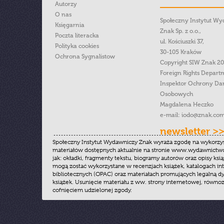
Autorzy
O nas
Społeczny Instytut W
Księgarnia
Znak Sp. z o.o.,
Poczta literacka
ul. Kościuszki 37,
Polityka cookies
30-105 Kraków
Ochrona Sygnalistow
Copyright SIW Znak 2
Foreign Rights Depart
Inspektor Ochrony Da
Osobowych
Magdalena Heczko
e-mail:
iodo@znak.com
newsletter >
Społeczny Instytut Wydawniczy Znak wyraża zgodę na wykorzy
materiałów dostępnych aktualnie na stronie www.wydawnictwoz
jak: okładki, fragmenty tekstu, biogramy autorów oraz opisy ksią
mogą zostać wykorzystane w recenzjach książek, katalogach i
bibliotecznych (OPAC) oraz materiałach promujących legalną dy
książek. Usunięcie materiału z ww. strony internetowej, równoz
cofnięciem udzielonej zgody.