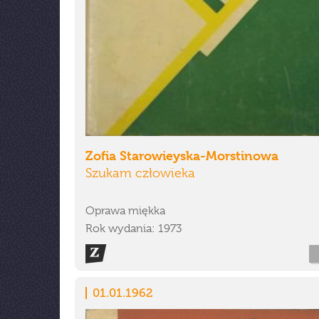
Zofia Starowieyska-Morstinowa
Szukam człowieka
Oprawa miękka
Rok wydania: 1973
01.01.1962