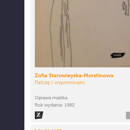
Zofia Starowieyska-Morstinowa
Patrzę i wspominam
Oprawa miękka
Rok wydania: 1982