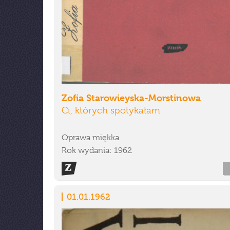
Zofia Starowieyska-Morstinowa
Ci, których spotykałam
Oprawa miękka
Rok wydania: 1962
01.01.1962