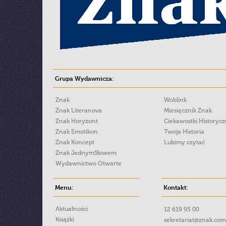
Grupa Wydawnicza:
Znak
Woblink
Znak Literanova
Miesięcznik Znak
Znak Horyzont
Ciekawostki Historyc
Znak Emotikon
Twoja Historia
Znak Koncept
Lubimy czytać
Znak JednymSłowem
Wydawnictwo Otwarte
Menu:
Kontakt:
Aktualności
12 619 95 00
Książki
sekretariat@znak.com