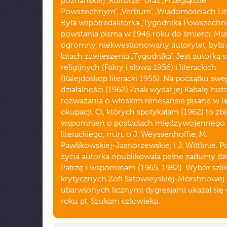
poznańskiej „Kulturze” oraz „Przeglądzie
Powszechnym”, „Verbum”, „Wiadomościach Lite
Była współredaktorka „Tygodnika Powszechn
powstania pisma w 1945 roku do śmierci. Mia
ogromny, niekwestionowany autorytet, była 
latach zawieszenia „Tygodnika”. Jest autorką 
religijnych (Fakty i słowa 1956) i literackich
(Kalejdoskop literacki 1955). Na początku swe
działalności (1962) Znak wydał jej Kabałę histo
rozważania o włoskim renesansie pisane w l
okupacji. Ci, których spotykałam (1962) to zbi
wspomnień o postaciach międzywojennego 
literackiego, m.in. o J. Weyssenhoffie, M.
Pawlikowskiej-Jasnorzewskiej i J. Wittlinie. 
życia autorka opublikowała pełne zadumy dz
Patrzę i wspominam (1965, 1982). Wybór szk
krytycznych Zofi Satowieyskiej-Morstinowej
ubarwionych licznymi dygresjami ukazał się
roku pt. Szukam człowieka.