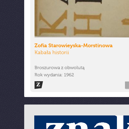
Zofia Starowieyska-Morstinowa
Kabała historii
Broszurowa z obwolutą
Rok wydania: 1962