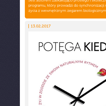
Jest autorem zaskakująco prostego i skutec
programu, który prowadzi do synchronizacji
życia z wewnętrznym zegarem biologicznym
13.02.2017