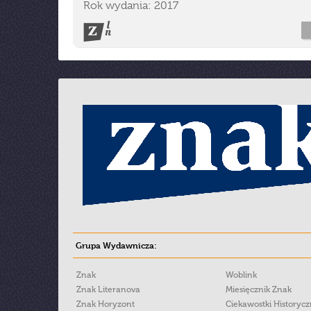
Rok wydania: 2017
Grupa Wydawnicza:
Znak
Woblink
Znak Literanova
Miesięcznik Znak
Znak Horyzont
Ciekawostki Historyc