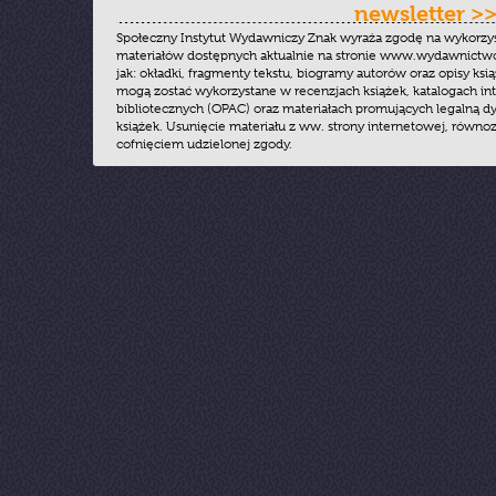
newsletter >
Społeczny Instytut Wydawniczy Znak wyraża zgodę na wykorzy
materiałów dostępnych aktualnie na stronie www.wydawnictwoz
jak: okładki, fragmenty tekstu, biogramy autorów oraz opisy ksią
mogą zostać wykorzystane w recenzjach książek, katalogach i
bibliotecznych (OPAC) oraz materiałach promujących legalną dy
książek. Usunięcie materiału z ww. strony internetowej, równoz
cofnięciem udzielonej zgody.