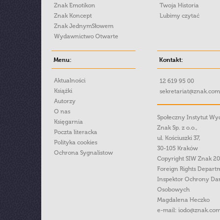
Znak Emotikon
Twoja Historia
Znak Koncept
Lubimy czytać
Znak JednymSłowem
Wydawnictwo Otwarte
Menu:
Kontakt:
Aktualności
12 619 95 00
Książki
sekretariat@znak.com
Autorzy
O nas
Społeczny Instytut W
Księgarnia
Znak Sp. z o.o.,
Poczta literacka
ul. Kościuszki 37,
Polityka cookies
30-105 Kraków
Ochrona Sygnalistow
Copyright SIW Znak 2
Foreign Rights Depart
Inspektor Ochrony Da
Osobowych
Magdalena Heczko
e-mail:
iodo@znak.com