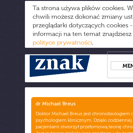
Ta strona używa plików cookies. W
chwili możesz dokonać zmiany us
przeglądarki dotyczących cookies
-
informacji na ten temat znajdziesz
polityce prywatności
.
ME
dr Michael Breus
Doktor Michael Breus jest chronobiologiem i
psychologiem klinicznym. Dzięki codziennej 
pacjentami stworzył przełomową teorię chr