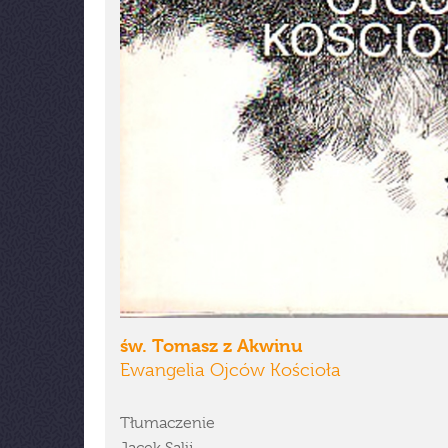
św. Tomasz z Akwinu
Ewangelia Ojców Kościoła
Tłumaczenie