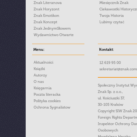
Znak Literanova
Miesięcznik Znak
Znak Horyzont
Ciekawostki Historyc
Znak Emotikon
Twoja Historia
Znak Koncept
Lubimy czytać
Znak JednymSłowem
Wydawnictwo Otwarte
Menu:
Kontakt:
Aktualności
12 619 95 00
Książki
sekretariat@znak.com
Autorzy
O nas
Społeczny Instytut W
Księgarnia
Znak Sp. z o.o.,
Poczta literacka
ul. Kościuszki 37,
Polityka cookies
30-105 Kraków
Ochrona Sygnalistow
Copyright SIW Znak 2
Foreign Rights Depart
Inspektor Ochrony Da
Osobowych
Magdalena Heczko