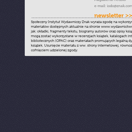
e-mail:
iodo@znak.com
newsletter >
Społeczny Instytut Wydawniczy Znak wyraża zgodę na wykorzy
materiałów dostępnych aktualnie na stronie www.wydawnictwoz
jak: okładki, fragmenty tekstu, biogramy autorów oraz opisy ksią
mogą zostać wykorzystane w recenzjach książek, katalogach i
bibliotecznych (OPAC) oraz materiałach promujących legalną dy
książek. Usunięcie materiału z ww. strony internetowej, równoz
cofnięciem udzielonej zgody.