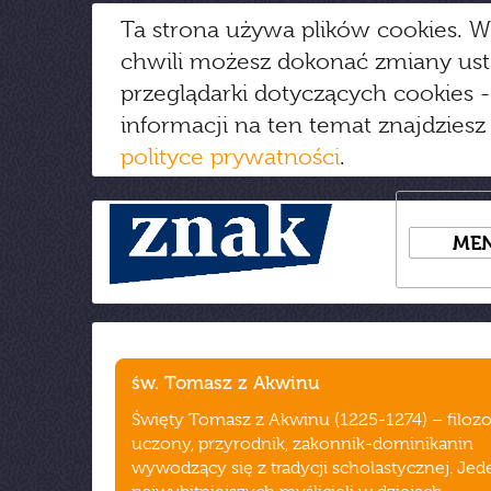
Ta strona używa plików cookies. W
chwili możesz dokonać zmiany us
przeglądarki dotyczących cookies
-
informacji na ten temat znajdziesz
polityce prywatności
.
ME
św. Tomasz z Akwinu
Święty Tomasz z Akwinu (1225-1274) – filozof
uczony, przyrodnik, zakonnik-dominikanin
wywodzący się z tradycji scholastycznej. Jed