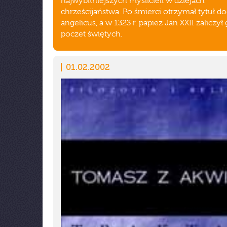
najwybitniejszych myślicieli w dziejach
chrześcijaństwa. Po śmierci otrzymał tytuł do
angelicus, a w 1323 r. papież Jan XXII zaliczył
poczet świętych.
01.02.2002