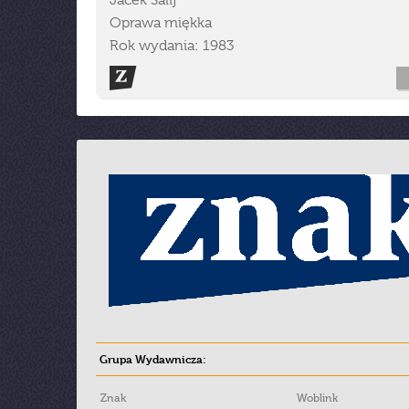
Jacek Salij
Oprawa miękka
Rok wydania: 1983
Grupa Wydawnicza:
Znak
Woblink