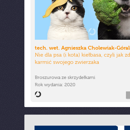
tech. wet. Agnieszka Cholewiak-Góra
Nie dla psa (i kota) kiełbasa, czyli jak 
karmić swojego zwierzaka
Broszurowa ze skrzydełkami
Rok wydania: 2020