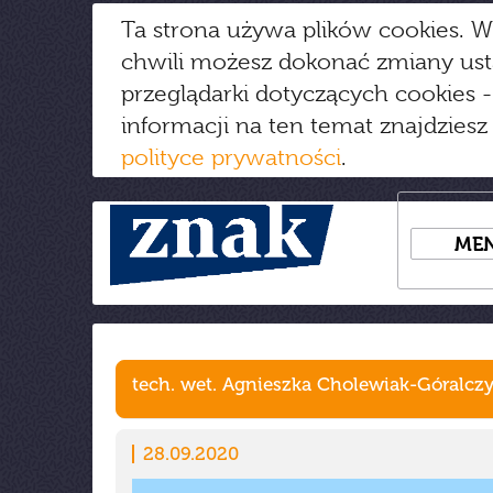
Ta strona używa plików cookies. W
chwili możesz dokonać zmiany us
przeglądarki dotyczących cookies
-
informacji na ten temat znajdziesz
polityce prywatności
.
ME
tech. wet. Agnieszka Cholewiak-Góralcz
28.09.2020