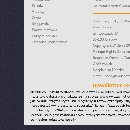
Książki
sekretariat@znak.com
Autorzy
O nas
Społeczny Instytut W
Księgarnia
Znak Sp. z o.o.,
Poczta literacka
ul. Kościuszki 37,
Polityka cookies
30-105 Kraków
Ochrona Sygnalistow
Copyright SIW Znak 2
Foreign Rights Depart
Inspektor Ochrony Da
Osobowych
Magdalena Heczko
e-mail:
iodo@znak.com
newsletter >
Społeczny Instytut Wydawniczy Znak wyraża zgodę na wykorzy
materiałów dostępnych aktualnie na stronie www.wydawnictwoz
jak: okładki, fragmenty tekstu, biogramy autorów oraz opisy ksią
mogą zostać wykorzystane w recenzjach książek, katalogach i
bibliotecznych (OPAC) oraz materiałach promujących legalną dy
książek. Usunięcie materiału z ww. strony internetowej, równoz
cofnięciem udzielonej zgody.