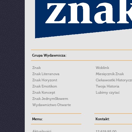
Grupa Wydawnicza:
Znak
Woblink
Znak Literanova
Miesięcznik Znak
Znak Horyzont
Ciekawostki Historyc
Znak Emotikon
Twoja Historia
Znak Koncept
Lubimy czytać
Znak JednymSłowem
Wydawnictwo Otwarte
Menu:
Kontakt:
Aktualności
12 619 95 00