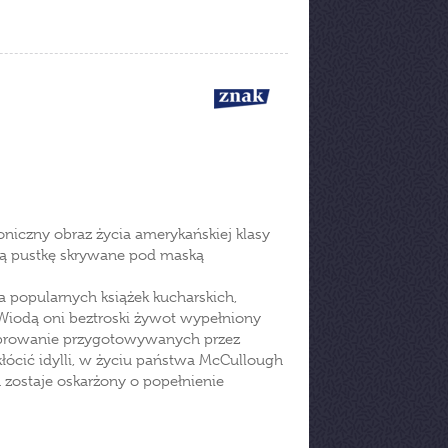
niczny obraz życia amerykańskiej klasy
ną pustkę skrywane pod maską
a popularnych książek kucharskich,
 Wiodą oni beztroski żywot wypełniony
lebrowanie przygotowywanych przez
zakłócić idylli, w życiu państwa McCullough
 zostaje oskarżony o popełnienie