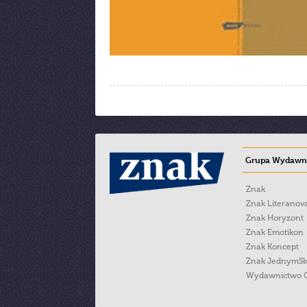
Grupa Wydawni
Znak
Znak Literanov
Znak Horyzont
Znak Emotikon
Znak Koncept
Znak JednymS
Wydawnictwo 