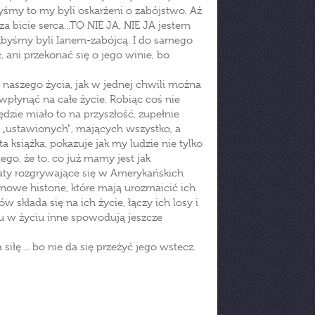
byśmy to my byli oskarżeni o zabójstwo. Aż
a bicie serca...TO NIE JA, NIE JA jestem
akbyśmy byli Ianem-zabójcą. I do samego
 ani przekonać się o jego winie, bo
 naszego życia, jak w jednej chwili można
 wpłynąć na całe życie. Robiąc coś nie
zie miało to na przyszłość, zupełnie
 „ustawionych", mających wszystko, a
 książka, pokazuje jak my ludzie nie tylko
ego, że to, co już mamy jest jak
aty rozgrywające się w Amerykańskich
 nowe historie, które mają urozmaicić ich
w składa się na ich życie, łączy ich losy i
ku w życiu inne spowodują jeszcze
iłę ... bo nie da się przeżyć jego wstecz.