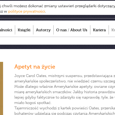
ej chwili możesz dokonać zmiany ustawień przeglądarki dotycząc
esz w
polityce prywatności
.
alności
Książki
Autorzy
O nas
/
About Us
Kariera
K
Apetyt na życie
Joyce Carol Oates, mistrzyni suspensu, przedstawiając
amerykańskie społeczeństwo, nie wiedzieć czemu szczególni
Może dlatego właśnie Amerykańskie apetyty, owiane czy
miarę amerykańskich smaczków. Jakby historia prawdziwa,
lepiej gdyby faktycznie to zdarzyło się naprawdę, tyle, że
miało kogoś spotkać.
Tajemniczość wychodzi z kartek powieści Oates, przenika 
bohaterów udzielają się podczas czytania Amerykańskich