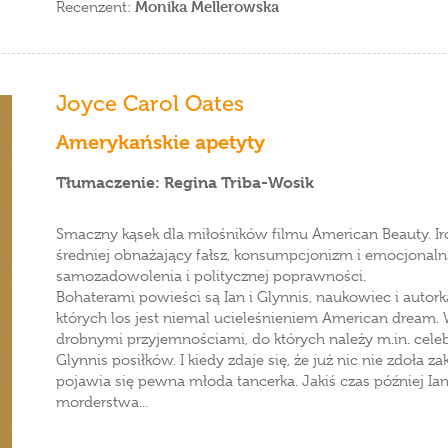
Monika Mellerowska
Recenzent:
Joyce Carol Oates
Amerykańskie apetyty
Tłumaczenie: Regina Triba-Wosik
Smaczny kąsek dla miłośników filmu American Beauty. Iro
średniej obnażający fałsz, konsumpcjonizm i emocjonal
samozadowolenia i politycznej poprawności.
Bohaterami powieści są Ian i Glynnis, naukowiec i autork
których los jest niemal ucieleśnieniem American dream.
drobnymi przyjemnościami, do których należy m.in. ce
Glynnis posiłków. I kiedy zdaje się, że już nic nie zdoła 
pojawia się pewna młoda tancerka. Jakiś czas później Ian
morderstwa...