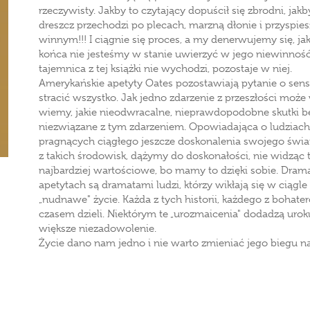
rzeczywisty. Jakby to czytający dopuścił się zbrodni, jak
dreszcz przechodzi po plecach, marzną dłonie i przyspiesz
winnym!!! I ciągnie się proces, a my denerwujemy się, j
końca nie jesteśmy w stanie uwierzyć w jego niewinność,
tajemnica z tej książki nie wychodzi, pozostaje w niej.
Amerykańskie apetyty Oates pozostawiają pytanie o sens
stracić wszystko. Jak jedno zdarzenie z przeszłości może
wiemy, jakie nieodwracalne, nieprawdopodobne skutki będ
niezwiązane z tym zdarzeniem. Opowiadająca o ludziach
pragnących ciągłego jeszcze doskonalenia swojego świata
z takich środowisk, dążymy do doskonałości, nie widząc t
najbardziej wartościowe, bo mamy to dzięki sobie. Dram
apetytach są dramatami ludzi, którzy wikłają się w ciągle
„nudnawe" życie. Każda z tych historii, każdego z bohateró
czasem dzieli. Niektórym te „urozmaicenia" dodadzą uro
większe niezadowolenie.
Życie dano nam jedno i nie warto zmieniać jego biegu na s