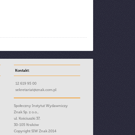
Kontakt:
12 619 95 00
sekretariat@znak.com.pl
Społeczny Instytut Wydawniczy
Znak Sp. z o.o.,
ul. Kościuszki 37,
30-105 Kraków
Copyright SIW Znak 2014