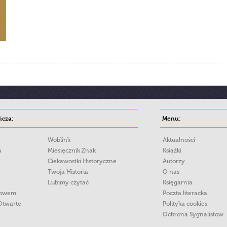
cza:
Menu:
Woblink
Aktualności
a
Miesięcznik Znak
Książki
Ciekawostki Historyczne
Autorzy
Twoja Historia
O nas
Lubimy czytać
Księgarnia
łowem
Poczta literacka
Otwarte
Polityka cookies
Ochrona Sygnalistow