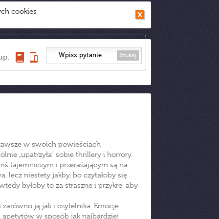
ych cookies
Szukaj
up:
a zawsze w swoich powieściach
e „upatrzyła" sobie thrillery i horrory.
mś tajemniczym i przerażającym są na
 lecz niestety jakby, bo czytałoby się
 wtedy byłoby to za straszne i przykre, aby
zarówno ją jak i czytelnika. Emocje
 apetytów w sposób jak najbardziej