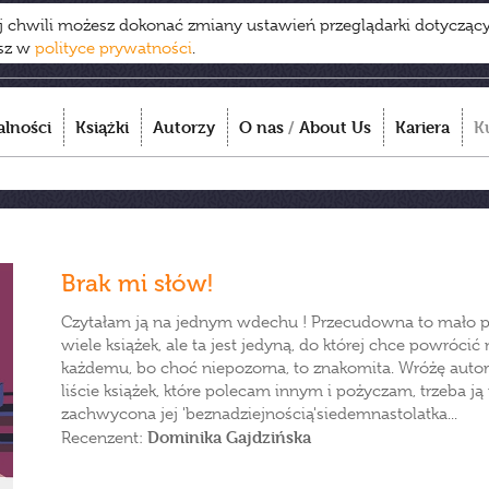
ej chwili możesz dokonać zmiany ustawień przeglądarki dotycząc
esz w
polityce prywatności
.
alności
Książki
Autorzy
O nas
/
About Us
Kariera
K
Brak mi słów!
Czytałam ją na jednym wdechu ! Przecudowna to mało 
wiele książek, ale ta jest jedyną, do której chce powróci
każdemu, bo choć niepozorna, to znakomita. Wróżę autor
liście książek, które polecam innym i pożyczam, trzeba j
zachwycona jej 'beznadziejnością'siedemnastolatka...
Dominika Gajdzińska
Recenzent: