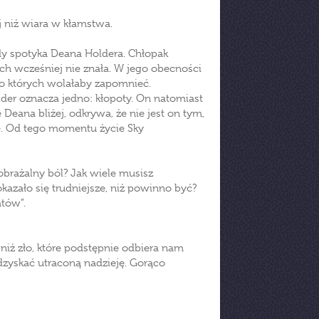
 niż wiara w kłamstwa.
dy spotyka Deana Holdera. Chłopak
ich wcześniej nie znała. W jego obecności
 o których wolałaby zapomnieć.
der oznacza jedno: kłopoty. On natomiast
 Deana bliżej, odkrywa, że nie jest on tym,
bie. Od tego momentu życie Sky
obrażalny ból? Jak wiele musisz
okazało się trudniejsze, niż powinno być?
atów”.
niż zło, które podstępnie odbiera nam
odzyskać utraconą nadzieję. Gorąco