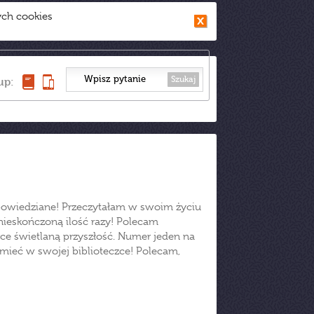
ych cookies
Szukaj
up:
powiedziane! Przeczytałam w swoim życiu
ć nieskończoną ilość razy! Polecam
ce świetlaną przyszłość. Numer jeden na
ą mieć w swojej biblioteczce! Polecam,