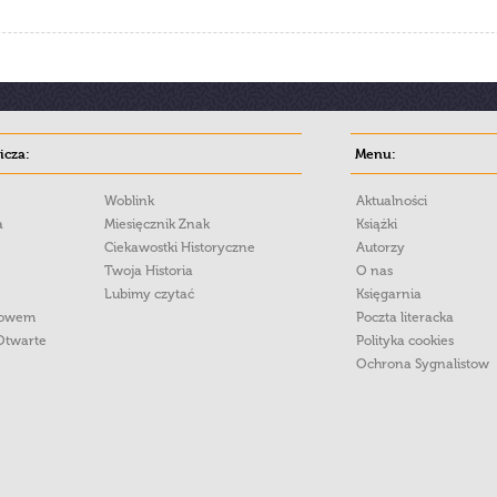
cza:
Menu:
Woblink
Aktualności
a
Miesięcznik Znak
Książki
Ciekawostki Historyczne
Autorzy
Twoja Historia
O nas
Lubimy czytać
Księgarnia
łowem
Poczta literacka
Otwarte
Polityka cookies
Ochrona Sygnalistow