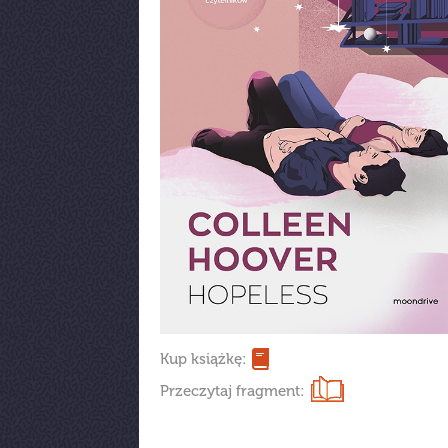
Kup książkę:
Przeczytaj fragment: