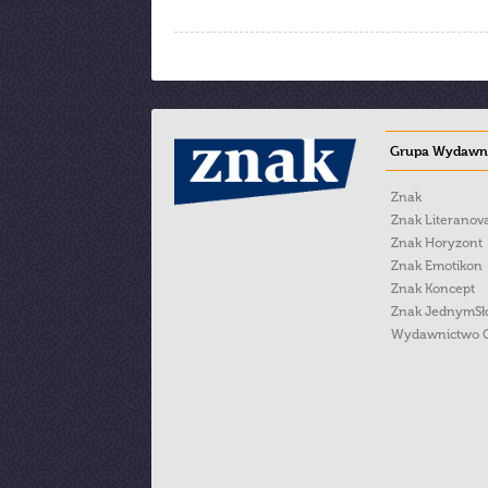
Grupa Wydawni
Znak
Znak Literanov
Znak Horyzont
Znak Emotikon
Znak Koncept
Znak JednymS
Wydawnictwo 