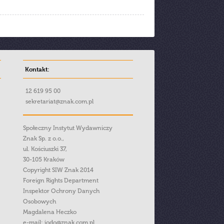
Kontakt:
12 619 95 00
sekretariat@znak.com.pl
Społeczny Instytut Wydawniczy
Znak Sp. z o.o.,
ul. Kościuszki 37,
30-105 Kraków
Copyright SIW Znak 2014
Foreign Rights Department
Inspektor Ochrony Danych
Osobowych
Magdalena Heczko
e-mail:
iodo@znak.com.pl