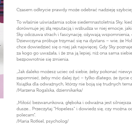
Czasem odkrycie prawdy może odebrać nadzieję szybciej
To właśnie uświadamia sobie siedemnastoletnia Sky, kie
dorównuje jej złą reputacją i wzbudza w niej emocje, jak
Sky odczuwa strach i fascynację, ożywają wspomnienia,
Dziewczyna próbuje trzymać się na dystans – wie, że Hol
chce dowiedzieć się o niej jak najwięcej. Gdy Sky poznaje
za kogo go uważała, i że zna ją lepiej, niż ona sama sie
bezpowrotnie się zmienia.
„Jak daleko możesz uciec od siebie, żeby pokonać niewy
zapomnieć, żeby móc dalej żyć – tylko dlatego, że życie 
Książka dla odważnych, którzy nie boją się trudnych tem
/Marzena Rogalska, dziennikarka/
„Miłość bezwarunkowa, głęboka i odważna jest silniejsza 
dusze... Przeczytaj "Hopeless" i dowiedz się, czy można 
polecam”.
/Maria Rotkiel, psycholog/