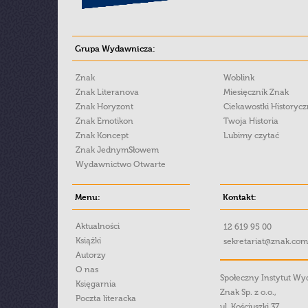
Grupa Wydawnicza:
Znak
Woblink
Znak Literanova
Miesięcznik Znak
Znak Horyzont
Ciekawostki Historyc
Znak Emotikon
Twoja Historia
Znak Koncept
Lubimy czytać
Znak JednymSłowem
Wydawnictwo Otwarte
Menu:
Kontakt:
Aktualności
12 619 95 00
Książki
sekretariat@znak.com
Autorzy
O nas
Społeczny Instytut W
Księgarnia
Znak Sp. z o.o.,
Poczta literacka
ul. Kościuszki 37,