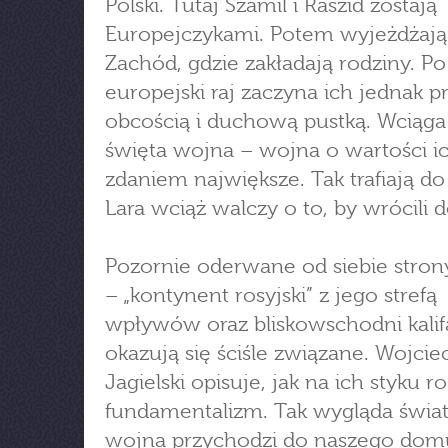
Polski. Tutaj Szamil i Raszid zostają
Europejczykami. Potem wyjeżdżają 
Zachód, gdzie zakładają rodziny. Po
europejski raj zaczyna ich jednak p
obcością i duchową pustką. Wciąga
święta wojna – wojna o wartości i
zdaniem największe. Tak trafiają do
Lara wciąż walczy o to, by wrócili
Pozornie oderwane od siebie stron
– „kontynent rosyjski” z jego strefą
wpływów oraz bliskowschodni kalif
okazują się ściśle związane. Wojcie
Jagielski opisuje, jak na ich styku ro
fundamentalizm. Tak wygląda świat
wojna przychodzi do naszego dom