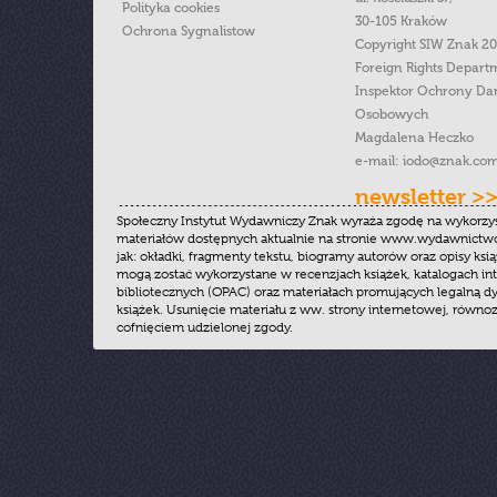
Polityka cookies
30-105 Kraków
Ochrona Sygnalistow
Copyright SIW Znak 2
Foreign Rights Depart
Inspektor Ochrony Da
Osobowych
Magdalena Heczko
e-mail:
iodo@znak.com
newsletter >
Społeczny Instytut Wydawniczy Znak wyraża zgodę na wykorzy
materiałów dostępnych aktualnie na stronie www.wydawnictwoz
jak: okładki, fragmenty tekstu, biogramy autorów oraz opisy ksią
mogą zostać wykorzystane w recenzjach książek, katalogach i
bibliotecznych (OPAC) oraz materiałach promujących legalną dy
książek. Usunięcie materiału z ww. strony internetowej, równoz
cofnięciem udzielonej zgody.