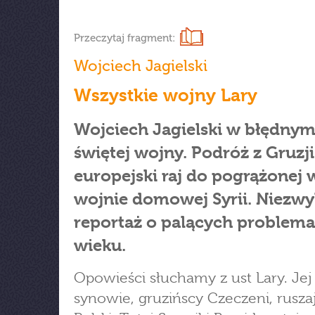
Przeczytaj fragment:
Wojciech Jagielski
Wszystkie wojny Lary
Wojciech Jagielski w błędnym
świętej wojny. Podróż z Gruzji
europejski raj do pogrążonej 
wojnie domowej Syrii. Niezwy
reportaż o palących problema
wieku.
Opowieści słuchamy z ust Lary. Jej
synowie, gruzińscy Czeczeni, rusza