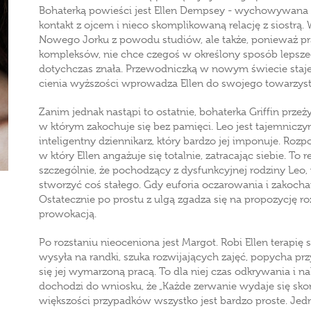
Bohaterką powieści jest Ellen Dempsey - wychowywana b
kontakt z ojcem i nieco skomplikowaną relację z siostrą.
Nowego Jorku z powodu studiów, ale także, ponieważ pra
kompleksów, nie chce czegoś w określony sposób lepszego
dotychczas znała. Przewodniczką w nowym świecie staje s
cienia wyższości wprowadza Ellen do swojego towarzystw
Zanim jednak nastąpi to ostatnie, bohaterka Griffin prze
w którym zakochuje się bez pamięci. Leo jest tajemniczy
inteligentny dziennikarz, który bardzo jej imponuje. Roz
w który Ellen angażuje się totalnie, zatracając siebie. To r
szczególnie, że pochodzący z dysfunkcyjnej rodziny Leo, 
stworzyć coś stałego. Gdy euforia oczarowania i zakochan
Ostatecznie po prostu z ulgą zgadza się na propozycję rozs
prowokacją.
Po rozstaniu nieoceniona jest Margot. Robi Ellen terapię
wysyła na randki, szuka rozwijających zajęć, popycha przy
się jej wymarzoną pracą. To dla niej czas odkrywania i n
dochodzi do wniosku, że „Każde zerwanie wydaje się s
większości przypadków wszystko jest bardzo proste. Jedn