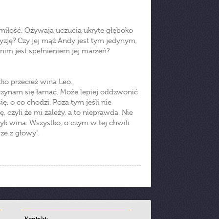
 miłość. Ożywają uczucia ukryte głęboko
yzję? Czy jej mąż Andy jest tym jedynym,
nim jest spełnieniem jej marzeń?
tko przecież wina Leo.
aczynam się łamać. Może lepiej oddzwonić
ę, o co chodzi. Poza tym jeśli nie
 czyli że mi zależy, a to nieprawda. Nie
łyk wina. Wszystko, o czym w tej chwili
ze z głowy”.
Kontakt: