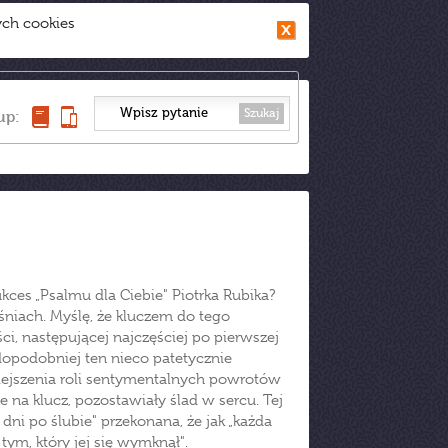
ych cookies
Szukaj
up:
kces „Psalmu dla Ciebie" Piotrka Rubika?
śniach. Myślę, że kluczem do tego
ści, następującej najczęściej po pierwszej
opodobniej ten nieco patetycznie
ejszenia roli sentymentalnych powrotów
ie na klucz, pozostawiały ślad w sercu. Tej
 dni po ślubie" przekonana, że jak „każda
tym, który jej się wymknął".