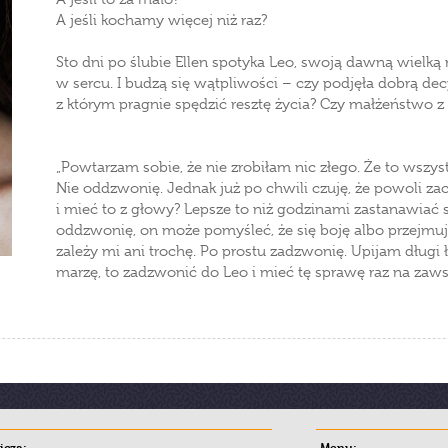
A jeśli kochamy więcej niż raz?
Sto dni po ślubie Ellen spotyka Leo, swoją dawną wielką
w sercu. I budzą się wątpliwości – czy podjęła dobrą dec
z którym pragnie spędzić resztę życia? Czy małżeństwo z 
„Powtarzam sobie, że nie zrobiłam nic złego. Że to wszys
Nie oddzwonię. Jednak już po chwili czuję, że powoli z
i mieć to z głowy? Lepsze to niż godzinami zastanawiać si
oddzwonię, on może pomyśleć, że się boję albo przejmuję,
zależy mi ani trochę. Po prostu zadzwonię. Upijam długi 
marzę, to zadzwonić do Leo i mieć tę sprawę raz na zaws
cza:
Menu: