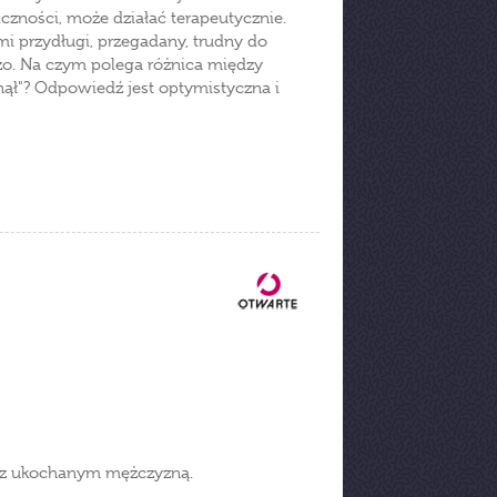
czności, może działać terapeutycznie.
mi przydługi, przegadany, trudny do
o. Na czym polega różnica między
knął"? Odpowiedź jest optymistyczna i
ść z ukochanym mężczyzną.