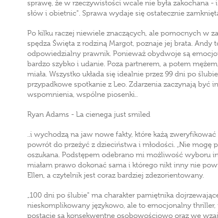
sprawę, że w rzeczywistości wcale nie była zakochana - i
słów i obietnic". Sprawa wydaje się ostatecznie zamknięt
Po kilku raczej niewiele znaczących, ale pomocnych w z
spędza Święta z rodziną Margot, poznaje jej brata. Andy 
odpowiedzialny prawnik. Ponieważ obydwoje są emocjona
bardzo szybko i udanie. Poza partnerem, a potem mężem, E
miała. Wszystko układa się idealnie przez 99 dni po ślub
przypadkowe spotkanie z Leo. Zdarzenia zaczynają być i
wspomnienia, wspólne piosenki..
Ryan Adams - La cienega just smiled
..i wychodzą na jaw nowe fakty, które każą zweryfikować 
powrót do przeżyć z dzieciństwa i młodości. „Nie mogę 
oszukana. Podstępem odebrano mi możliwość wyboru inne
miałam prawo dokonać sama i którego nikt inny nie po
Ellen, a czytelnik jest coraz bardziej zdezorientowany.
„100 dni po ślubie" ma charakter pamiętnika dojrzewając
nieskomplikowany językowo, ale to emocjonalny thriller
postacie są konsekwentne osobowościowo oraz we wzaje