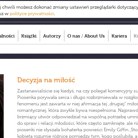
ej chwili możesz dokonać zmiany ustawień przeglądarki dotycząc
esz w
polityce prywatności
.
alności
Książki
Autorzy
O nas
/
About Us
Kariera
K
Decyzja na miłość
Zastanawialiście się kiedyś, na czy polegał komercyjny su
Piosenka porywała serca i długo rozbrzmiewała w rozgło
fenomenu jest zawarta w niej afirmacja tej „drugiej" miło
romantycznej, która zwykle bywa niespełniona. Najprawd
brzmiący utwór odpowiedział na wspólną potrzebę umni
do spraw i relacji młodości, które często zamknięte, ale n
piosenki nie słyszała bohaterka powieści Emily Giffin „Sto
kobieta rozumie różnicę pomiędzy tym, kogo poślubiła, a 