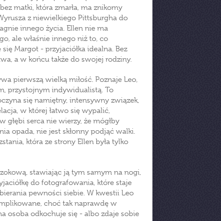
ez matki, która zmarła, ma znikomy
 Wyrusza z niewielkiego Pittsburgha do
gnie innego życia. Ellen nie ma
, ale właśnie innego niż to, co
ię Margot - przyjaciółka idealna. Bez
a, a w końcu także do swojej rodziny.
żywa pierwszą wielką miłość. Poznaje Leo,
m, przystojnym indywidualistą. To
poczyna się namiętny, intensywny związek,
elacja, w której łatwo się wypalić,
w głębi serca nie wierzy, że mógłby
ia opada, nie jest skłonny podjąć walki.
tania, która ze strony Ellen była tylko
 szokową, stawiając ją tym samym na nogi,
jaciółkę do fotografowania, które staje
abierania pewności siebie. W kwestii Leo
komplikowane, choć tak naprawdę w
a osoba odkochuje się - albo zdaje sobie