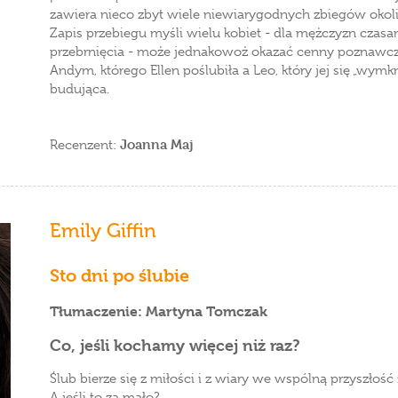
zawiera nieco zbyt wiele niewiarygodnych zbiegów okoli
Zapis przebiegu myśli wielu kobiet - dla mężczyzn czasa
przebrnięcia - może jednakowoż okazać cenny poznawcz
Andym, którego Ellen poślubiła a Leo, który jej się „wym
budująca.
Joanna Maj
Recenzent:
Emily Giffin
Sto dni po ślubie
Tłumaczenie: Martyna Tomczak
Co, jeśli kochamy więcej niż raz?
Ślub bierze się z miłości i z wiary we wspólną przyszło
A jeśli to za mało?