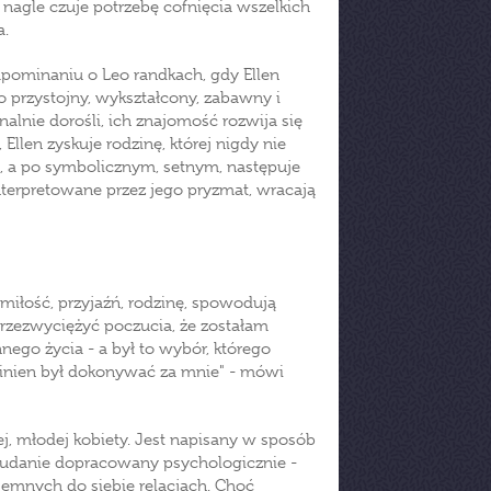
 nagle czuje potrzebę cofnięcia wszelkich
a.
apominaniu o Leo randkach, gdy Ellen
to przystojny, wykształcony, zabawny i
lnie dorośli, ich znajomość rozwija się
llen zyskuje rodzinę, której nigdy nie
ie, a po symbolicznym, setnym, następuje
nterpretowane przez jego pryzmat, wracają
miłość, przyjaźń, rodzinę, spowodują
przezwyciężyć poczucia, że zostałam
go życia - a był to wybór, którego
winien był dokonywać za mnie" - mówi
ej, młodej kobiety. Jest napisany w sposób
, udanie dopracowany psychologicznie -
mnych do siebie relacjach. Choć