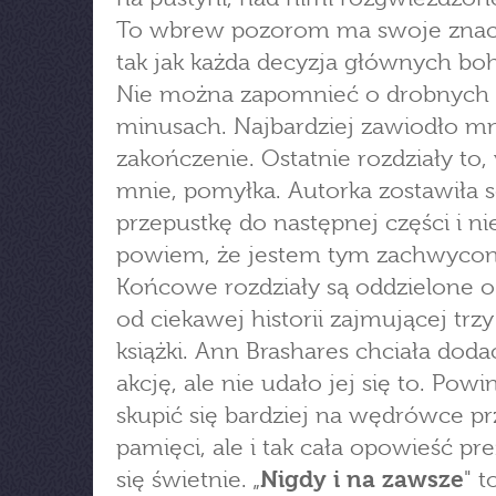
To wbrew pozorom ma swoje znac
tak jak każda decyzja głównych bo
Nie można zapomnieć o drobnych
minusach. Najbardziej zawiodło m
zakończenie. Ostatnie rozdziały to
mnie, pomyłka. Autorka zostawiła 
przepustkę do następnej części i ni
powiem, że jestem tym zachwycon
Końcowe rozdziały są oddzielone o 
od ciekawej historii zajmującej trz
książki. Ann Brashares chciała doda
akcję, ale nie udało jej się to. Powi
skupić się bardziej na wędrówce prz
pamięci, ale i tak cała opowieść pr
się świetnie. „
Nigdy i na zawsze
" 