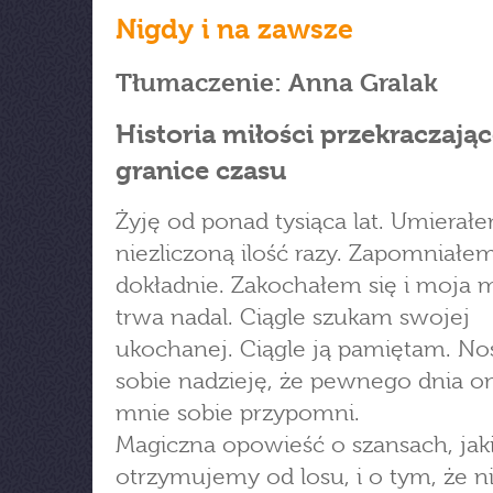
Nigdy i na zawsze
Tłumaczenie: Anna Gralak
Historia miłości przekraczając
granice czasu
Żyję od ponad tysiąca lat. Umierał
niezliczoną ilość razy. Zapomniałem,
dokładnie. Zakochałem się i moja m
trwa nadal. Ciągle szukam swojej
ukochanej. Ciągle ją pamiętam. N
sobie nadzieję, że pewnego dnia o
mnie sobie przypomni.
Magiczna opowieść o szansach, jak
otrzymujemy od losu, i o tym, że 