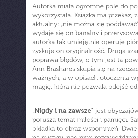
Autorka miała ogromne pole do pop
wykorzystała. Książka ma przekaz, 
aktualny: „nie można się poddawać
wydaje się on banalny i przerysowa
autorka tak umiejętnie operuje pió
zyskuje on oryginalność. Druga sza
poprawa błędów, o tym jest ta pow
Ann Brashares skupia się na rzecza
ważnych, a w opisach otoczenia wp
magię, która nie pozwala odejść od 
„
Nigdy i na zawsze
" jest obyczajó
porusza temat miłości i pamięci. S
okładka to obraz wspomnień. Dwie 
na pustyni, nad nimi rozgwieżdżon