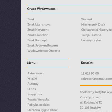
Grupa Wydawnicza:
Znak
Woblink
Znak Literanova
Miesięcznik Znak
Znak Horyzont
Ciekawostki Historyc
Znak Emotikon
Twoja Historia
Znak Koncept
Lubimy czytać
Znak JednymSłowem
Wydawnictwo Otwarte
Menu:
Kontakt:
Aktualności
12 619 95 00
Książki
sekretariat@znak.com
Autorzy
O nas
Społeczny Instytut W
Księgarnia
Znak Sp. z o.o.,
Poczta literacka
ul. Kościuszki 37,
Polityka cookies
30-105 Kraków
Ochrona Sygnalistow