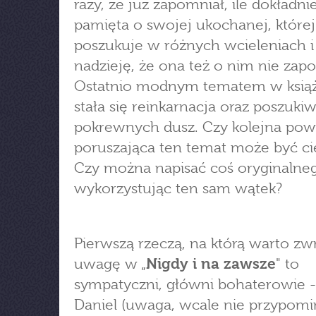
razy, że już zapomniał, ile dokładnie
pamięta o swojej ukochanej, której
poszukuje w różnych wcieleniach 
nadzieję, że ona też o nim nie zapo
Ostatnio modnym tematem w ksią
stała się reinkarnacja oraz poszuki
pokrewnych dusz. Czy kolejna pow
poruszająca ten temat może być c
Czy można napisać coś oryginalne
wykorzystując ten sam wątek?
Pierwszą rzeczą, na którą warto zw
uwagę w „
Nigdy i na zawsze
" to
sympatyczni, główni bohaterowie -
Daniel (uwaga, wcale nie przypomi