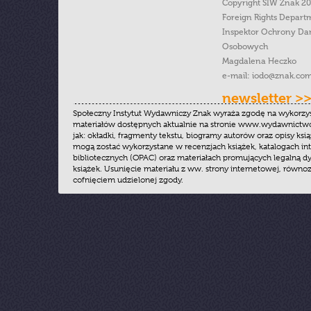
Copyright SIW Znak 2
Foreign Rights Depart
Inspektor Ochrony Da
Osobowych
Magdalena Heczko
e-mail:
iodo@znak.com
newsletter >
Społeczny Instytut Wydawniczy Znak wyraża zgodę na wykorzy
materiałów dostępnych aktualnie na stronie www.wydawnictwoz
jak: okładki, fragmenty tekstu, biogramy autorów oraz opisy ksią
mogą zostać wykorzystane w recenzjach książek, katalogach i
bibliotecznych (OPAC) oraz materiałach promujących legalną dy
książek. Usunięcie materiału z ww. strony internetowej, równoz
cofnięciem udzielonej zgody.